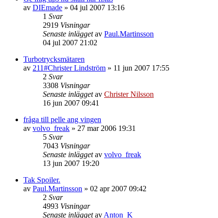
av
DIEmade
»
04 jul 2007 13:16
1
Svar
2919
Visningar
Senaste inlägget
av
Paul.Martinsson
04 jul 2007 21:02
Turbotrycksmätaren
av
211#Christer Lindström
»
11 jun 2007 17:55
2
Svar
3308
Visningar
Senaste inlägget
av
Christer Nilsson
16 jun 2007 09:41
fråga till pelle ang vingen
av
volvo_freak
»
27 mar 2006 19:31
5
Svar
7043
Visningar
Senaste inlägget
av
volvo_freak
13 jun 2007 19:20
Tak Spoiler.
av
Paul.Martinsson
»
02 apr 2007 09:42
2
Svar
4993
Visningar
Senaste inlägget
av
Anton_K