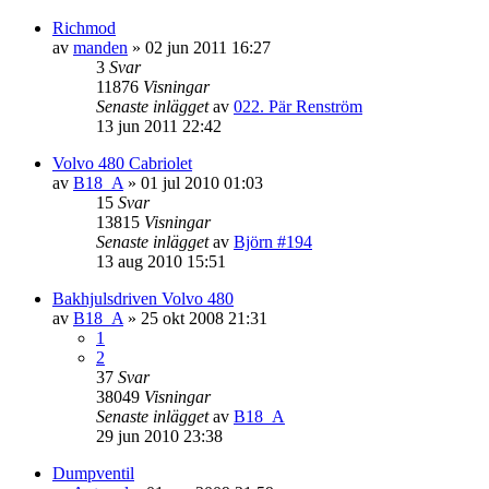
Richmod
av
manden
»
02 jun 2011 16:27
3
Svar
11876
Visningar
Senaste inlägget
av
022. Pär Renström
13 jun 2011 22:42
Volvo 480 Cabriolet
av
B18_A
»
01 jul 2010 01:03
15
Svar
13815
Visningar
Senaste inlägget
av
Björn #194
13 aug 2010 15:51
Bakhjulsdriven Volvo 480
av
B18_A
»
25 okt 2008 21:31
1
2
37
Svar
38049
Visningar
Senaste inlägget
av
B18_A
29 jun 2010 23:38
Dumpventil