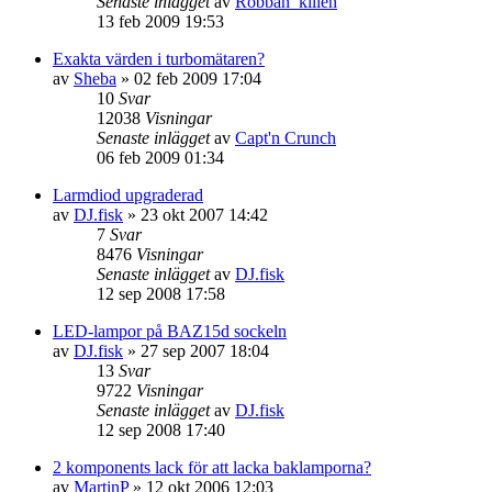
Senaste inlägget
av
Robban_killen
13 feb 2009 19:53
Exakta värden i turbomätaren?
av
Sheba
»
02 feb 2009 17:04
10
Svar
12038
Visningar
Senaste inlägget
av
Capt'n Crunch
06 feb 2009 01:34
Larmdiod upgraderad
av
DJ.fisk
»
23 okt 2007 14:42
7
Svar
8476
Visningar
Senaste inlägget
av
DJ.fisk
12 sep 2008 17:58
LED-lampor på BAZ15d sockeln
av
DJ.fisk
»
27 sep 2007 18:04
13
Svar
9722
Visningar
Senaste inlägget
av
DJ.fisk
12 sep 2008 17:40
2 komponents lack för att lacka baklamporna?
av
MartinP
»
12 okt 2006 12:03