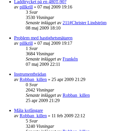
Laddtrycket på en 480T-90?
av
pillkrill
»
07 maj 2009 19:16
3
Svar
3530
Visningar
Senaste inlägget
av
211#Christer Lindström
08 maj 2009 18:10
Problem med hastighetsmätaren
av
pillkrill
»
07 maj 2009 19:17
1
Svar
3684
Visningar
Senaste inlägget
av
Frankén
07 maj 2009 22:11
Instrumentbrädan
av
Robban_killen
»
25 apr 2009 21:29
0
Svar
2042
Visningar
Senaste inlägget
av
Robban_killen
25 apr 2009 21:29
Måla kofångare
av
Robban_killen
»
11 feb 2009 22:12
5
Svar
3240
Visningar