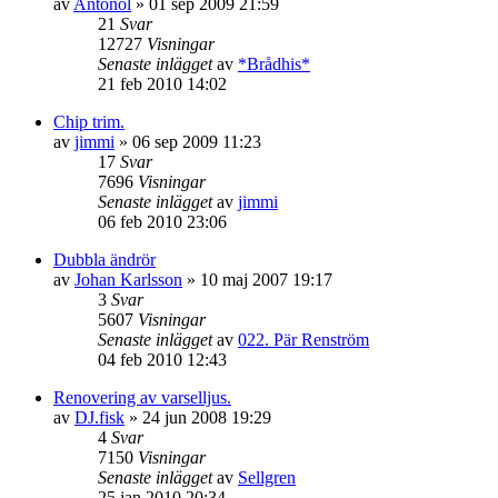
av
Antonol
»
01 sep 2009 21:59
21
Svar
12727
Visningar
Senaste inlägget
av
*Brådhis*
21 feb 2010 14:02
Chip trim.
av
jimmi
»
06 sep 2009 11:23
17
Svar
7696
Visningar
Senaste inlägget
av
jimmi
06 feb 2010 23:06
Dubbla ändrör
av
Johan Karlsson
»
10 maj 2007 19:17
3
Svar
5607
Visningar
Senaste inlägget
av
022. Pär Renström
04 feb 2010 12:43
Renovering av varselljus.
av
DJ.fisk
»
24 jun 2008 19:29
4
Svar
7150
Visningar
Senaste inlägget
av
Sellgren
25 jan 2010 20:34