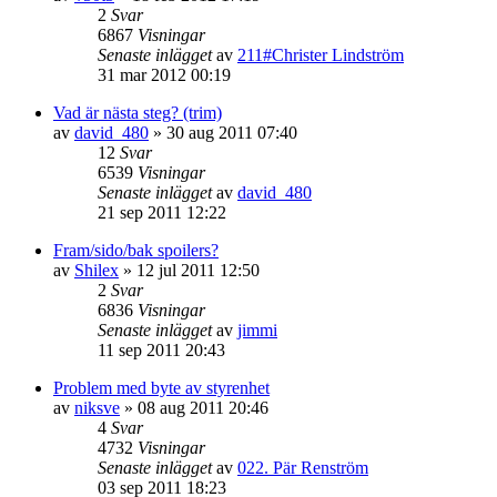
2
Svar
6867
Visningar
Senaste inlägget
av
211#Christer Lindström
31 mar 2012 00:19
Vad är nästa steg? (trim)
av
david_480
»
30 aug 2011 07:40
12
Svar
6539
Visningar
Senaste inlägget
av
david_480
21 sep 2011 12:22
Fram/sido/bak spoilers?
av
Shilex
»
12 jul 2011 12:50
2
Svar
6836
Visningar
Senaste inlägget
av
jimmi
11 sep 2011 20:43
Problem med byte av styrenhet
av
niksve
»
08 aug 2011 20:46
4
Svar
4732
Visningar
Senaste inlägget
av
022. Pär Renström
03 sep 2011 18:23