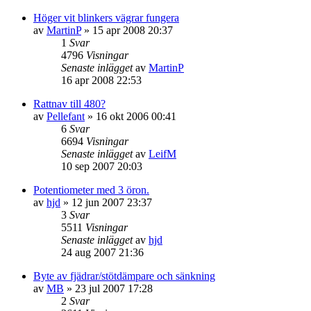
Höger vit blinkers vägrar fungera
av
MartinP
»
15 apr 2008 20:37
1
Svar
4796
Visningar
Senaste inlägget
av
MartinP
16 apr 2008 22:53
Rattnav till 480?
av
Pellefant
»
16 okt 2006 00:41
6
Svar
6694
Visningar
Senaste inlägget
av
LeifM
10 sep 2007 20:03
Potentiometer med 3 öron.
av
hjd
»
12 jun 2007 23:37
3
Svar
5511
Visningar
Senaste inlägget
av
hjd
24 aug 2007 21:36
Byte av fjädrar/stötdämpare och sänkning
av
MB
»
23 jul 2007 17:28
2
Svar