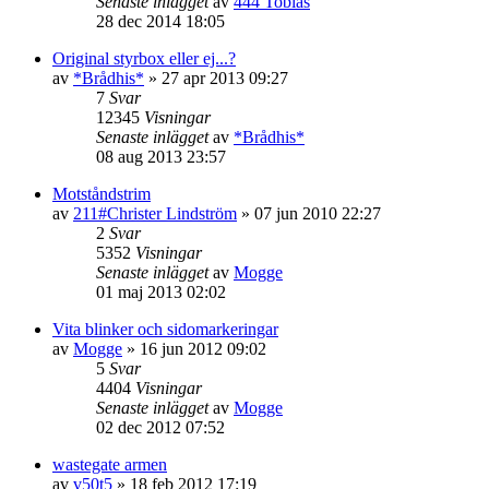
Senaste inlägget
av
444 Tobias
28 dec 2014 18:05
Original styrbox eller ej...?
av
*Brådhis*
»
27 apr 2013 09:27
7
Svar
12345
Visningar
Senaste inlägget
av
*Brådhis*
08 aug 2013 23:57
Motståndstrim
av
211#Christer Lindström
»
07 jun 2010 22:27
2
Svar
5352
Visningar
Senaste inlägget
av
Mogge
01 maj 2013 02:02
Vita blinker och sidomarkeringar
av
Mogge
»
16 jun 2012 09:02
5
Svar
4404
Visningar
Senaste inlägget
av
Mogge
02 dec 2012 07:52
wastegate armen
av
v50t5
»
18 feb 2012 17:19