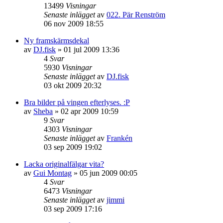
13499
Visningar
Senaste inlägget
av
022. Pär Renström
06 nov 2009 18:55
Ny framskärmsdekal
av
DJ.fisk
»
01 jul 2009 13:36
4
Svar
5930
Visningar
Senaste inlägget
av
DJ.fisk
03 okt 2009 20:32
Bra bilder på vingen efterlyses. :P
av
Sheba
»
02 apr 2009 10:59
9
Svar
4303
Visningar
Senaste inlägget
av
Frankén
03 sep 2009 19:02
Lacka originalfälgar vita?
av
Gui Montag
»
05 jun 2009 00:05
4
Svar
6473
Visningar
Senaste inlägget
av
jimmi
03 sep 2009 17:16