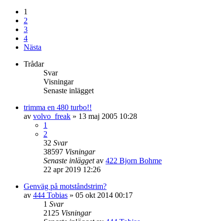
1
2
3
4
Nästa
Trådar
Svar
Visningar
Senaste inlägget
trimma en 480 turbo!!
av
volvo_freak
»
13 maj 2005 10:28
1
2
32
Svar
38597
Visningar
Senaste inlägget
av
422 Bjorn Bohme
22 apr 2019 12:26
Genväg på motståndstrim?
av
444 Tobias
»
05 okt 2014 00:17
1
Svar
2125
Visningar