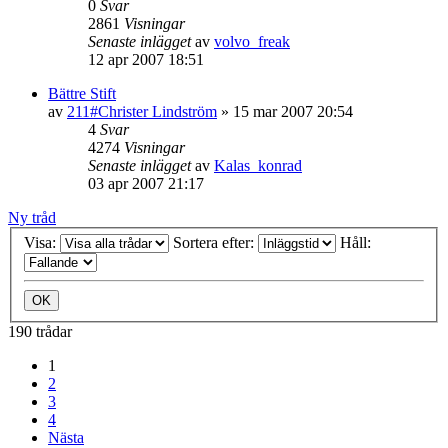
0
Svar
2861
Visningar
Senaste inlägget
av
volvo_freak
12 apr 2007 18:51
Bättre Stift
av
211#Christer Lindström
»
15 mar 2007 20:54
4
Svar
4274
Visningar
Senaste inlägget
av
Kalas_konrad
03 apr 2007 21:17
Ny tråd
Visa:
Sortera efter:
Håll:
190 trådar
1
2
3
4
Nästa