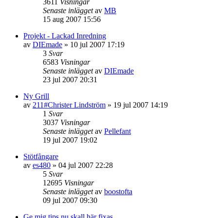
3611
Visningar
Senaste inlägget
av
MB
15 aug 2007 15:56
Projekt - Lackad Inredning
av
DIEmade
»
10 jul 2007 17:19
3
Svar
6583
Visningar
Senaste inlägget
av
DIEmade
23 jul 2007 20:31
Ny Grill
av
211#Christer Lindström
»
19 jul 2007 14:19
1
Svar
3037
Visningar
Senaste inlägget
av
Pellefant
19 jul 2007 19:02
Stötfångare
av
es480
»
04 jul 2007 22:28
5
Svar
12695
Visningar
Senaste inlägget
av
boostofta
09 jul 2007 09:30
Ge mig tips nu skall här fixas