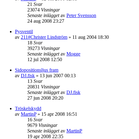
21
Svar
23074
Visningar
Senaste inlägget
av
Peter Svensson
24 aug 2008 23:27
Pysventil
av
211#Christer Lindström
»
11 aug 2004 18:30
18
Svar
39273
Visningar
Senaste inlägget
av
Mogge
12 jul 2008 12:50
Sidopositionsljus fram
av
DJ.fisk
»
13 jun 2007 00:13
13
Svar
20831
Visningar
Senaste inlägget
av
DJ.fisk
27 jun 2008 20:20
Tröskelskydd
av
MartinP
»
15 apr 2008 16:51
16
Svar
9679
Visningar
Senaste inlägget
av
MartinP
19 apr 2008 22:35