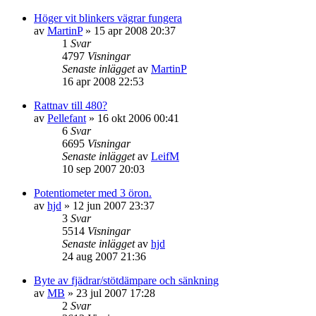
Höger vit blinkers vägrar fungera
av
MartinP
»
15 apr 2008 20:37
1
Svar
4797
Visningar
Senaste inlägget
av
MartinP
16 apr 2008 22:53
Rattnav till 480?
av
Pellefant
»
16 okt 2006 00:41
6
Svar
6695
Visningar
Senaste inlägget
av
LeifM
10 sep 2007 20:03
Potentiometer med 3 öron.
av
hjd
»
12 jun 2007 23:37
3
Svar
5514
Visningar
Senaste inlägget
av
hjd
24 aug 2007 21:36
Byte av fjädrar/stötdämpare och sänkning
av
MB
»
23 jul 2007 17:28
2
Svar