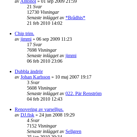
av
Antonol
»
01 sep 2009 21:59
21
Svar
12730
Visningar
Senaste inlägget
av
*Brådhis*
21 feb 2010 14:02
Chip trim.
av
jimmi
»
06 sep 2009 11:23
17
Svar
7698
Visningar
Senaste inlägget
av
jimmi
06 feb 2010 23:06
Dubbla ändrör
av
Johan Karlsson
»
10 maj 2007 19:17
3
Svar
5608
Visningar
Senaste inlägget
av
022. Pär Renström
04 feb 2010 12:43
Renovering av varselljus.
av
DJ.fisk
»
24 jun 2008 19:29
4
Svar
7152
Visningar
Senaste inlägget
av
Sellgren
25 jan 2010 20:34