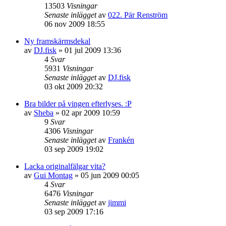
13503
Visningar
Senaste inlägget
av
022. Pär Renström
06 nov 2009 18:55
Ny framskärmsdekal
av
DJ.fisk
»
01 jul 2009 13:36
4
Svar
5931
Visningar
Senaste inlägget
av
DJ.fisk
03 okt 2009 20:32
Bra bilder på vingen efterlyses. :P
av
Sheba
»
02 apr 2009 10:59
9
Svar
4306
Visningar
Senaste inlägget
av
Frankén
03 sep 2009 19:02
Lacka originalfälgar vita?
av
Gui Montag
»
05 jun 2009 00:05
4
Svar
6476
Visningar
Senaste inlägget
av
jimmi
03 sep 2009 17:16