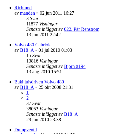
Richmod
av
manden
»
02 jun 2011 16:27
3
Svar
11877
Visningar
Senaste inlägget
av
022. Pär Renström
13 jun 2011 22:42
Volvo 480 Cabriolet
av
B18_A
»
01 jul 2010 01:03
15
Svar
13816
Visningar
Senaste inlägget
av
Björn #194
13 aug 2010 15:51
Bakhjulsdriven Volvo 480
av
B18_A
»
25 okt 2008 21:31
1
2
37
Svar
38053
Visningar
Senaste inlägget
av
B18_A
29 jun 2010 23:38
Dumpventil