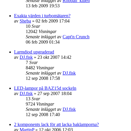
Senaste inlägget
av
Robban_killen
13 feb 2009 19:53
Exakta värden i turbomätaren?
av
Sheba
»
02 feb 2009 17:04
10
Svar
12042
Visningar
Senaste inlägget
av
Capt'n Crunch
06 feb 2009 01:34
Larmdiod upgraderad
av
DJ.fisk
»
23 okt 2007 14:42
7
Svar
8482
Visningar
Senaste inlägget
av
DJ.fisk
12 sep 2008 17:58
LED-lampor på BAZ15d sockeln
av
DJ.fisk
»
27 sep 2007 18:04
13
Svar
9724
Visningar
Senaste inlägget
av
DJ.fisk
12 sep 2008 17:40
2 komponents lack för att lacka baklamporna?
av
MartinP
»
12 okt 2006 12:03