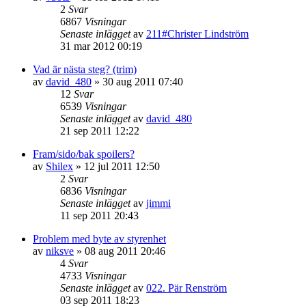
2
Svar
6867
Visningar
Senaste inlägget
av
211#Christer Lindström
31 mar 2012 00:19
Vad är nästa steg? (trim)
av
david_480
»
30 aug 2011 07:40
12
Svar
6539
Visningar
Senaste inlägget
av
david_480
21 sep 2011 12:22
Fram/sido/bak spoilers?
av
Shilex
»
12 jul 2011 12:50
2
Svar
6836
Visningar
Senaste inlägget
av
jimmi
11 sep 2011 20:43
Problem med byte av styrenhet
av
niksve
»
08 aug 2011 20:46
4
Svar
4733
Visningar
Senaste inlägget
av
022. Pär Renström
03 sep 2011 18:23