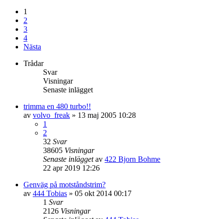
1
2
3
4
Nästa
Trådar
Svar
Visningar
Senaste inlägget
trimma en 480 turbo!!
av
volvo_freak
»
13 maj 2005 10:28
1
2
32
Svar
38605
Visningar
Senaste inlägget
av
422 Bjorn Bohme
22 apr 2019 12:26
Genväg på motståndstrim?
av
444 Tobias
»
05 okt 2014 00:17
1
Svar
2126
Visningar