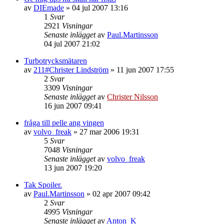
av
DIEmade
»
04 jul 2007 13:16
1
Svar
2921
Visningar
Senaste inlägget
av
Paul.Martinsson
04 jul 2007 21:02
Turbotrycksmätaren
av
211#Christer Lindström
»
11 jun 2007 17:55
2
Svar
3309
Visningar
Senaste inlägget
av
Christer Nilsson
16 jun 2007 09:41
fråga till pelle ang vingen
av
volvo_freak
»
27 mar 2006 19:31
5
Svar
7048
Visningar
Senaste inlägget
av
volvo_freak
13 jun 2007 19:20
Tak Spoiler.
av
Paul.Martinsson
»
02 apr 2007 09:42
2
Svar
4995
Visningar
Senaste inlägget
av
Anton_K