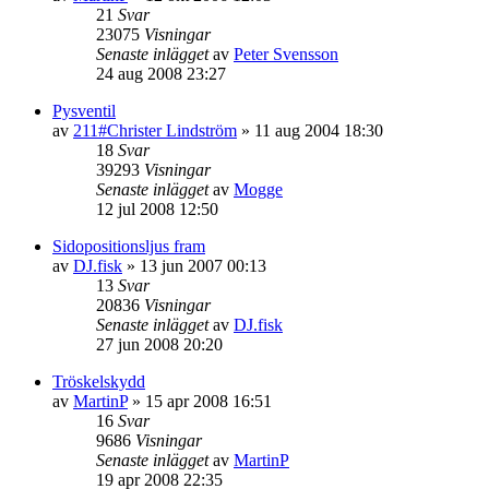
21
Svar
23075
Visningar
Senaste inlägget
av
Peter Svensson
24 aug 2008 23:27
Pysventil
av
211#Christer Lindström
»
11 aug 2004 18:30
18
Svar
39293
Visningar
Senaste inlägget
av
Mogge
12 jul 2008 12:50
Sidopositionsljus fram
av
DJ.fisk
»
13 jun 2007 00:13
13
Svar
20836
Visningar
Senaste inlägget
av
DJ.fisk
27 jun 2008 20:20
Tröskelskydd
av
MartinP
»
15 apr 2008 16:51
16
Svar
9686
Visningar
Senaste inlägget
av
MartinP
19 apr 2008 22:35