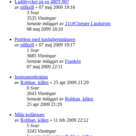
Laddtrycket på en 480T-90?
av
pillkrill
»
07 maj 2009 19:16
3
Svar
3535
Visningar
Senaste inlägget
av
211#Christer Lindström
08 maj 2009 18:10
Problem med hastighetsmätaren
av
pillkrill
»
07 maj 2009 19:17
1
Svar
3685
Visningar
Senaste inlägget
av
Frankén
07 maj 2009 22:11
Instrumentbrädan
av
Robban_killen
»
25 apr 2009 21:29
0
Svar
2043
Visningar
Senaste inlägget
av
Robban_killen
25 apr 2009 21:29
Måla kofångare
av
Robban_killen
»
11 feb 2009 22:12
5
Svar
3245
Visningar