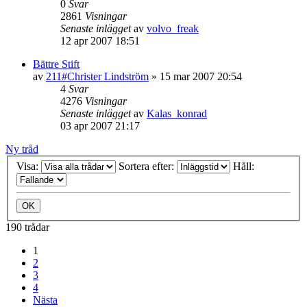
0
Svar
2861
Visningar
Senaste inlägget
av
volvo_freak
12 apr 2007 18:51
Bättre Stift
av
211#Christer Lindström
»
15 mar 2007 20:54
4
Svar
4276
Visningar
Senaste inlägget
av
Kalas_konrad
03 apr 2007 21:17
Ny tråd
Visa:
Sortera efter:
Håll:
190 trådar
1
2
3
4
Nästa