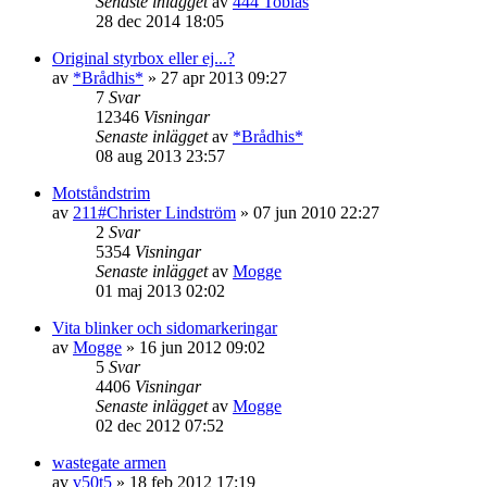
Senaste inlägget
av
444 Tobias
28 dec 2014 18:05
Original styrbox eller ej...?
av
*Brådhis*
»
27 apr 2013 09:27
7
Svar
12346
Visningar
Senaste inlägget
av
*Brådhis*
08 aug 2013 23:57
Motståndstrim
av
211#Christer Lindström
»
07 jun 2010 22:27
2
Svar
5354
Visningar
Senaste inlägget
av
Mogge
01 maj 2013 02:02
Vita blinker och sidomarkeringar
av
Mogge
»
16 jun 2012 09:02
5
Svar
4406
Visningar
Senaste inlägget
av
Mogge
02 dec 2012 07:52
wastegate armen
av
v50t5
»
18 feb 2012 17:19