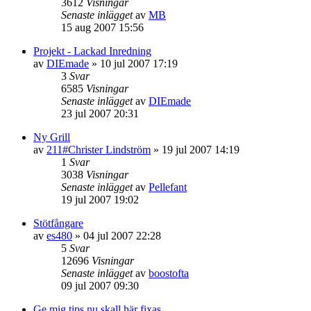
3612
Visningar
Senaste inlägget
av
MB
15 aug 2007 15:56
Projekt - Lackad Inredning
av
DIEmade
»
10 jul 2007 17:19
3
Svar
6585
Visningar
Senaste inlägget
av
DIEmade
23 jul 2007 20:31
Ny Grill
av
211#Christer Lindström
»
19 jul 2007 14:19
1
Svar
3038
Visningar
Senaste inlägget
av
Pellefant
19 jul 2007 19:02
Stötfångare
av
es480
»
04 jul 2007 22:28
5
Svar
12696
Visningar
Senaste inlägget
av
boostofta
09 jul 2007 09:30
Ge mig tips nu skall här fixas