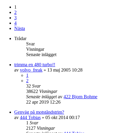
1
2
3
4
Nästa
Trådar
Svar
Visningar
Senaste inlägget
trimma en 480 turbo!!
av
volvo_freak
»
13 maj 2005 10:28
1
2
32
Svar
38622
Visningar
Senaste inlägget
av
422 Bjorn Bohme
22 apr 2019 12:26
Genväg på motståndstrim?
av
444 Tobias
»
05 okt 2014 00:17
1
Svar
2127
Visningar