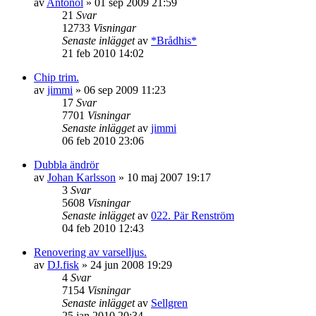
av
Antonol
»
01 sep 2009 21:59
21
Svar
12733
Visningar
Senaste inlägget
av
*Brådhis*
21 feb 2010 14:02
Chip trim.
av
jimmi
»
06 sep 2009 11:23
17
Svar
7701
Visningar
Senaste inlägget
av
jimmi
06 feb 2010 23:06
Dubbla ändrör
av
Johan Karlsson
»
10 maj 2007 19:17
3
Svar
5608
Visningar
Senaste inlägget
av
022. Pär Renström
04 feb 2010 12:43
Renovering av varselljus.
av
DJ.fisk
»
24 jun 2008 19:29
4
Svar
7154
Visningar
Senaste inlägget
av
Sellgren
25 jan 2010 20:34