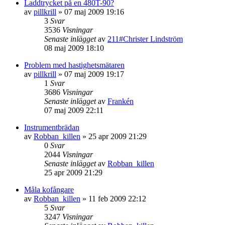
Laddtrycket på en 480T-90?
av
pillkrill
»
07 maj 2009 19:16
3
Svar
3536
Visningar
Senaste inlägget
av
211#Christer Lindström
08 maj 2009 18:10
Problem med hastighetsmätaren
av
pillkrill
»
07 maj 2009 19:17
1
Svar
3686
Visningar
Senaste inlägget
av
Frankén
07 maj 2009 22:11
Instrumentbrädan
av
Robban_killen
»
25 apr 2009 21:29
0
Svar
2044
Visningar
Senaste inlägget
av
Robban_killen
25 apr 2009 21:29
Måla kofångare
av
Robban_killen
»
11 feb 2009 22:12
5
Svar
3247
Visningar