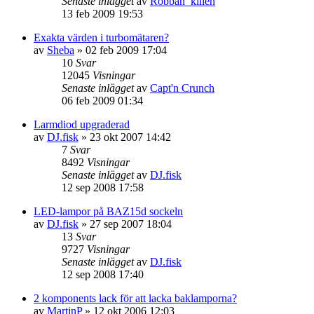
Senaste inlägget
av
Robban_killen
13 feb 2009 19:53
Exakta värden i turbomätaren?
av
Sheba
»
02 feb 2009 17:04
10
Svar
12045
Visningar
Senaste inlägget
av
Capt'n Crunch
06 feb 2009 01:34
Larmdiod upgraderad
av
DJ.fisk
»
23 okt 2007 14:42
7
Svar
8492
Visningar
Senaste inlägget
av
DJ.fisk
12 sep 2008 17:58
LED-lampor på BAZ15d sockeln
av
DJ.fisk
»
27 sep 2007 18:04
13
Svar
9727
Visningar
Senaste inlägget
av
DJ.fisk
12 sep 2008 17:40
2 komponents lack för att lacka baklamporna?
av
MartinP
»
12 okt 2006 12:03