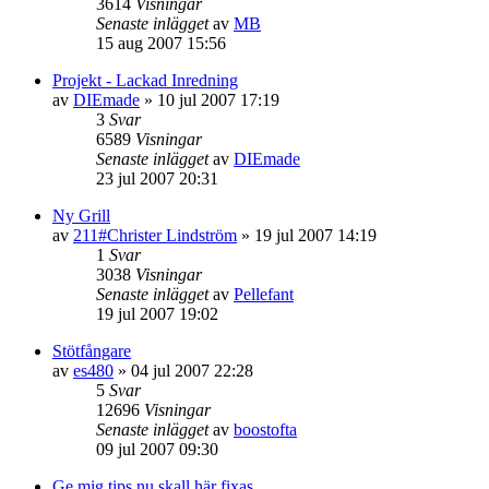
3614
Visningar
Senaste inlägget
av
MB
15 aug 2007 15:56
Projekt - Lackad Inredning
av
DIEmade
»
10 jul 2007 17:19
3
Svar
6589
Visningar
Senaste inlägget
av
DIEmade
23 jul 2007 20:31
Ny Grill
av
211#Christer Lindström
»
19 jul 2007 14:19
1
Svar
3038
Visningar
Senaste inlägget
av
Pellefant
19 jul 2007 19:02
Stötfångare
av
es480
»
04 jul 2007 22:28
5
Svar
12696
Visningar
Senaste inlägget
av
boostofta
09 jul 2007 09:30
Ge mig tips nu skall här fixas