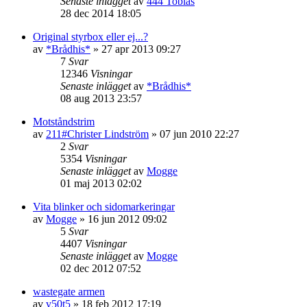
Senaste inlägget
av
444 Tobias
28 dec 2014 18:05
Original styrbox eller ej...?
av
*Brådhis*
»
27 apr 2013 09:27
7
Svar
12346
Visningar
Senaste inlägget
av
*Brådhis*
08 aug 2013 23:57
Motståndstrim
av
211#Christer Lindström
»
07 jun 2010 22:27
2
Svar
5354
Visningar
Senaste inlägget
av
Mogge
01 maj 2013 02:02
Vita blinker och sidomarkeringar
av
Mogge
»
16 jun 2012 09:02
5
Svar
4407
Visningar
Senaste inlägget
av
Mogge
02 dec 2012 07:52
wastegate armen
av
v50t5
»
18 feb 2012 17:19