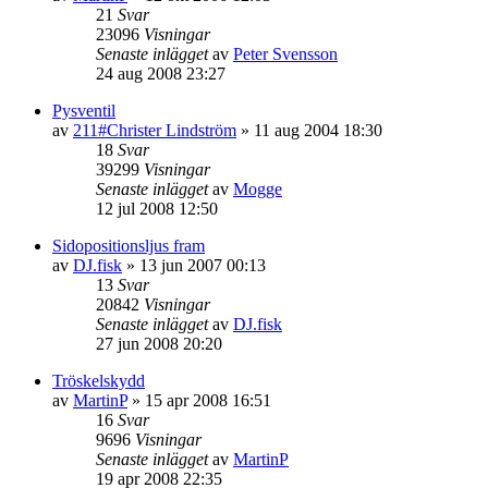
21
Svar
23096
Visningar
Senaste inlägget
av
Peter Svensson
24 aug 2008 23:27
Pysventil
av
211#Christer Lindström
»
11 aug 2004 18:30
18
Svar
39299
Visningar
Senaste inlägget
av
Mogge
12 jul 2008 12:50
Sidopositionsljus fram
av
DJ.fisk
»
13 jun 2007 00:13
13
Svar
20842
Visningar
Senaste inlägget
av
DJ.fisk
27 jun 2008 20:20
Tröskelskydd
av
MartinP
»
15 apr 2008 16:51
16
Svar
9696
Visningar
Senaste inlägget
av
MartinP
19 apr 2008 22:35