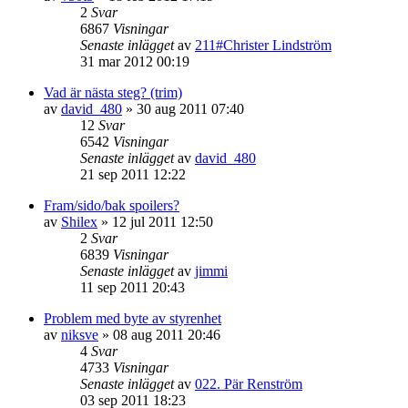
2
Svar
6867
Visningar
Senaste inlägget
av
211#Christer Lindström
31 mar 2012 00:19
Vad är nästa steg? (trim)
av
david_480
»
30 aug 2011 07:40
12
Svar
6542
Visningar
Senaste inlägget
av
david_480
21 sep 2011 12:22
Fram/sido/bak spoilers?
av
Shilex
»
12 jul 2011 12:50
2
Svar
6839
Visningar
Senaste inlägget
av
jimmi
11 sep 2011 20:43
Problem med byte av styrenhet
av
niksve
»
08 aug 2011 20:46
4
Svar
4733
Visningar
Senaste inlägget
av
022. Pär Renström
03 sep 2011 18:23