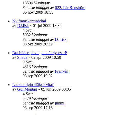
13504
Visningar
Senaste inlägget
av
022. Pär Renström
06 nov 2009 18:55
Ny framskärmsdekal
av
DJ.fisk
»
01 jul 2009 13:36
4
Svar
5932
Visningar
Senaste inlägget
av
DJ.fisk
03 okt 2009 20:32
Bra bilder på vingen efterlyses. :P
av
Sheba
»
02 apr 2009 10:59
9
Svar
4313
Visningar
Senaste inlägget
av
Frankén
03 sep 2009 19:02
Lacka originalfälgar vita?
av
Gui Montag
»
05 jun 2009 00:05
4
Svar
6479
Visningar
Senaste inlägget
av
jimmi
03 sep 2009 17:16