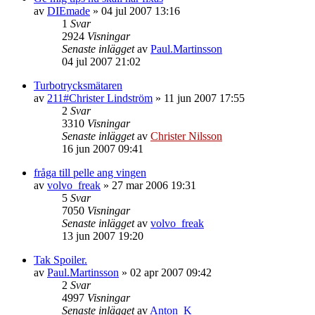
av
DIEmade
»
04 jul 2007 13:16
1
Svar
2924
Visningar
Senaste inlägget
av
Paul.Martinsson
04 jul 2007 21:02
Turbotrycksmätaren
av
211#Christer Lindström
»
11 jun 2007 17:55
2
Svar
3310
Visningar
Senaste inlägget
av
Christer Nilsson
16 jun 2007 09:41
fråga till pelle ang vingen
av
volvo_freak
»
27 mar 2006 19:31
5
Svar
7050
Visningar
Senaste inlägget
av
volvo_freak
13 jun 2007 19:20
Tak Spoiler.
av
Paul.Martinsson
»
02 apr 2007 09:42
2
Svar
4997
Visningar
Senaste inlägget
av
Anton_K