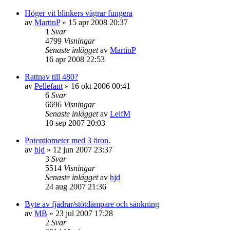
Höger vit blinkers vägrar fungera
av
MartinP
»
15 apr 2008 20:37
1
Svar
4799
Visningar
Senaste inlägget
av
MartinP
16 apr 2008 22:53
Rattnav till 480?
av
Pellefant
»
16 okt 2006 00:41
6
Svar
6696
Visningar
Senaste inlägget
av
LeifM
10 sep 2007 20:03
Potentiometer med 3 öron.
av
hjd
»
12 jun 2007 23:37
3
Svar
5514
Visningar
Senaste inlägget
av
hjd
24 aug 2007 21:36
Byte av fjädrar/stötdämpare och sänkning
av
MB
»
23 jul 2007 17:28
2
Svar