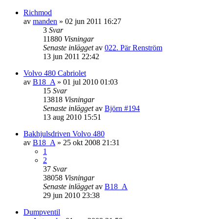
Richmod
av
manden
»
02 jun 2011 16:27
3
Svar
11880
Visningar
Senaste inlägget
av
022. Pär Renström
13 jun 2011 22:42
Volvo 480 Cabriolet
av
B18_A
»
01 jul 2010 01:03
15
Svar
13818
Visningar
Senaste inlägget
av
Björn #194
13 aug 2010 15:51
Bakhjulsdriven Volvo 480
av
B18_A
»
25 okt 2008 21:31
1
2
37
Svar
38058
Visningar
Senaste inlägget
av
B18_A
29 jun 2010 23:38
Dumpventil