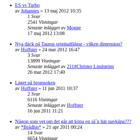
ES vs Turbo
av
Johannes
»
13 maj 2012 10:35
1
Svar
2541
Visningar
Senaste inlägget
av
Mogge
17 maj 2012 13:08
Nya däck på Taurus originalfälgar - vilken dimension?
av
Hoffster
»
24 mar 2012 16:47
3
Svar
13899
Visningar
Senaste inlägget
av
211#Christer Lindström
26 mar 2012 17:40
Läget på bromsoken
av
Hoffster
»
11 jun 2011 10:37
2
Svar
6116
Visningar
Senaste inlägget
av
Hoffster
16 jun 2011 11:21
Någon som vet om det går att köpa en så´n här navkåpa???
av
*Brådhis*
»
21 apr 2011 00:24
14
Svar
6654
Visningar