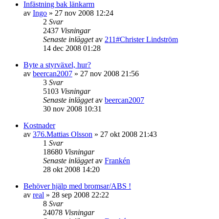
Infästning bak länkarm
av
Ingo
»
27 nov 2008 12:24
2
Svar
2437
Visningar
Senaste inlägget
av
211#Christer Lindström
14 dec 2008 01:28
Byte a styrväxel, hur?
av
beercan2007
»
27 nov 2008 21:56
3
Svar
5103
Visningar
Senaste inlägget
av
beercan2007
30 nov 2008 10:31
Kostnader
av
376.Mattias Olsson
»
27 okt 2008 21:43
1
Svar
18680
Visningar
Senaste inlägget
av
Frankén
28 okt 2008 14:20
Behöver hjälp med bromsar/ABS !
av
real
»
28 sep 2008 22:22
8
Svar
24078
Visningar