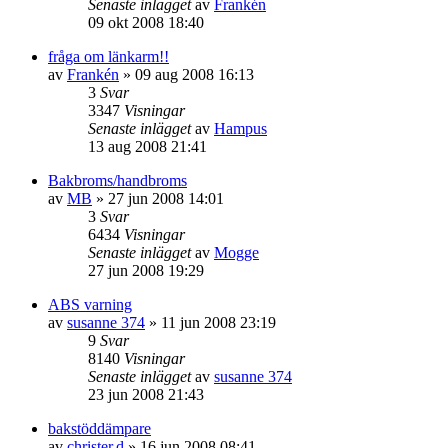
Senaste inlägget
av
Frankén
09 okt 2008 18:40
fråga om länkarm!!
av
Frankén
»
09 aug 2008 16:13
3
Svar
3347
Visningar
Senaste inlägget
av
Hampus
13 aug 2008 21:41
Bakbroms/handbroms
av
MB
»
27 jun 2008 14:01
3
Svar
6434
Visningar
Senaste inlägget
av
Mogge
27 jun 2008 19:29
ABS varning
av
susanne 374
»
11 jun 2008 23:19
9
Svar
8140
Visningar
Senaste inlägget
av
susanne 374
23 jun 2008 21:43
bakstöddämpare
av
christer.d
»
16 jun 2008 08:41