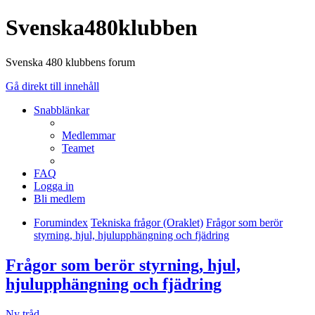
Svenska480klubben
Svenska 480 klubbens forum
Gå direkt till innehåll
Snabblänkar
Medlemmar
Teamet
FAQ
Logga in
Bli medlem
Forumindex
Tekniska frågor (Oraklet)
Frågor som berör
styrning, hjul, hjulupphängning och fjädring
Frågor som berör styrning, hjul,
hjulupphängning och fjädring
Ny tråd