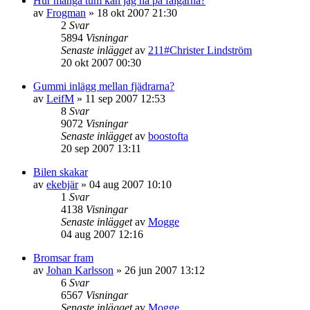
Hur många tum kan jag ha på fälgarna?
av
Frogman
»
18 okt 2007 21:30
2
Svar
5894
Visningar
Senaste inlägget
av
211#Christer Lindström
20 okt 2007 00:30
Gummi inlägg mellan fjädrarna?
av
LeifM
»
11 sep 2007 12:53
8
Svar
9072
Visningar
Senaste inlägget
av
boostofta
20 sep 2007 13:11
Bilen skakar
av
ekebjär
»
04 aug 2007 10:10
1
Svar
4138
Visningar
Senaste inlägget
av
Mogge
04 aug 2007 12:16
Bromsar fram
av
Johan Karlsson
»
26 jun 2007 13:12
6
Svar
6567
Visningar
Senaste inlägget
av
Mogge