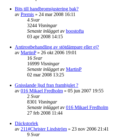
Bits till handbromsjustering bak?
av
Premis
»
24 mar 2008 16:11
4
Svar
3244
Visningar
Senaste inlägget
av
boostofta
03 apr 2008 14:15
Antirostbehandling av stötdämpare eller ej?
av
MartinP
»
26 okt 2006 19:01
16
Svar
16999
Visningar
Senaste inlägget
av
MartinP
02 mar 2008 13:25
Gnisslande ljud fran framhjulet ?
av
016 Mikael Fredholm
»
05 jun 2007 19:55
2
Svar
8301
Visningar
Senaste inlägget
av
016 Mikael Fredholm
27 feb 2008 11:44
Däckstorlek
av
211#Christer Lindström
»
23 nov 2006 21:41
9
Svar