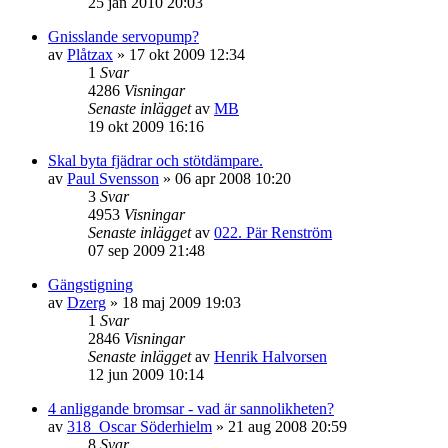
25 jan 2010 20:03
Gnisslande servopump?
av
Plåtzax
»
17 okt 2009 12:34
1
Svar
4286
Visningar
Senaste inlägget
av
MB
19 okt 2009 16:16
Skal byta fjädrar och stötdämpare.
av
Paul Svensson
»
06 apr 2008 10:20
3
Svar
4953
Visningar
Senaste inlägget
av
022. Pär Renström
07 sep 2009 21:48
Gängstigning
av
Dzerg
»
18 maj 2009 19:03
1
Svar
2846
Visningar
Senaste inlägget
av
Henrik Halvorsen
12 jun 2009 10:14
4 anliggande bromsar - vad är sannolikheten?
av
318_Oscar Söderhielm
»
21 aug 2008 20:59
8
Svar