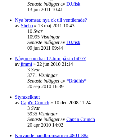
Senaste inlägget
av
DJ.fisk
13 jun 2011 10:41
Nya bromsar, nya ok till ventilerade?
av
Sheba
»
13 maj 2011 10:43
10
Svar
10995
Visningar
Senaste inlägget
av
DJ.fisk
09 jun 2011 09:44
Någon som har 17-tum på sin bil???
av
jimmi
»
22 jun 2010 21:14
3
Svar
3771
Visningar
Senaste inlägget
av
*Brådhis*
20 sep 2010 16:39
Styraxelknut
av
Capt'n Crunch
»
10 dec 2008 11:24
3
Svar
5935
Visningar
Senaste inlägget
av
Capt'n Crunch
20 apr 2010 14:02
Kärvande handbromsarmar 480T 88a