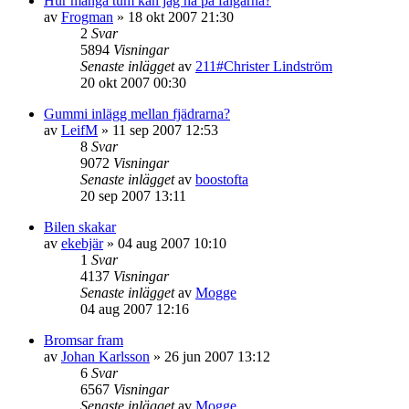
Hur många tum kan jag ha på fälgarna?
av
Frogman
»
18 okt 2007 21:30
2
Svar
5894
Visningar
Senaste inlägget
av
211#Christer Lindström
20 okt 2007 00:30
Gummi inlägg mellan fjädrarna?
av
LeifM
»
11 sep 2007 12:53
8
Svar
9072
Visningar
Senaste inlägget
av
boostofta
20 sep 2007 13:11
Bilen skakar
av
ekebjär
»
04 aug 2007 10:10
1
Svar
4137
Visningar
Senaste inlägget
av
Mogge
04 aug 2007 12:16
Bromsar fram
av
Johan Karlsson
»
26 jun 2007 13:12
6
Svar
6567
Visningar
Senaste inlägget
av
Mogge