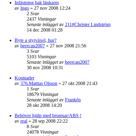
Infästning bak länkarm
av
Ingo
»
27 nov 2008 12:24
2
Svar
2437
Visningar
Senaste inlägget
av
211#Christer Lindström
14 dec 2008 01:28
Byte a styrväxel, hur?
av
beercan2007
»
27 nov 2008 21:56
3
Svar
5103
Visningar
Senaste inlägget
av
beercan2007
30 nov 2008 10:31
Kostnader
av
376.Mattias Olsson
»
27 okt 2008 21:43
1
Svar
18679
Visningar
Senaste inlägget
av
Frankén
28 okt 2008 14:20
Behöver hjälp med bromsar/ABS !
av
real
»
28 sep 2008 22:22
8
Svar
24078
Visningar