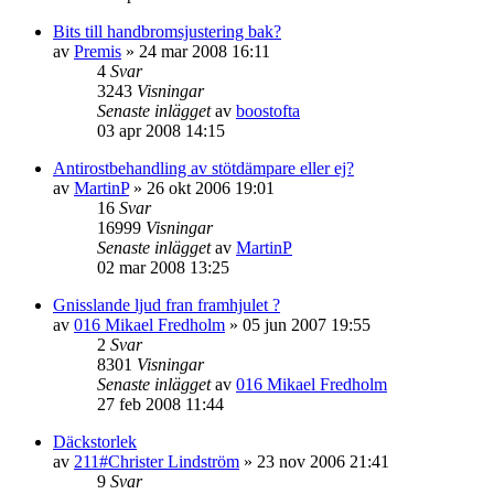
Bits till handbromsjustering bak?
av
Premis
»
24 mar 2008 16:11
4
Svar
3243
Visningar
Senaste inlägget
av
boostofta
03 apr 2008 14:15
Antirostbehandling av stötdämpare eller ej?
av
MartinP
»
26 okt 2006 19:01
16
Svar
16999
Visningar
Senaste inlägget
av
MartinP
02 mar 2008 13:25
Gnisslande ljud fran framhjulet ?
av
016 Mikael Fredholm
»
05 jun 2007 19:55
2
Svar
8301
Visningar
Senaste inlägget
av
016 Mikael Fredholm
27 feb 2008 11:44
Däckstorlek
av
211#Christer Lindström
»
23 nov 2006 21:41
9
Svar