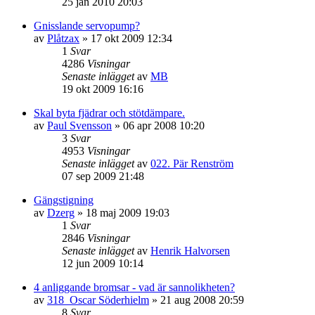
25 jan 2010 20:03
Gnisslande servopump?
av
Plåtzax
»
17 okt 2009 12:34
1
Svar
4286
Visningar
Senaste inlägget
av
MB
19 okt 2009 16:16
Skal byta fjädrar och stötdämpare.
av
Paul Svensson
»
06 apr 2008 10:20
3
Svar
4953
Visningar
Senaste inlägget
av
022. Pär Renström
07 sep 2009 21:48
Gängstigning
av
Dzerg
»
18 maj 2009 19:03
1
Svar
2846
Visningar
Senaste inlägget
av
Henrik Halvorsen
12 jun 2009 10:14
4 anliggande bromsar - vad är sannolikheten?
av
318_Oscar Söderhielm
»
21 aug 2008 20:59
8
Svar