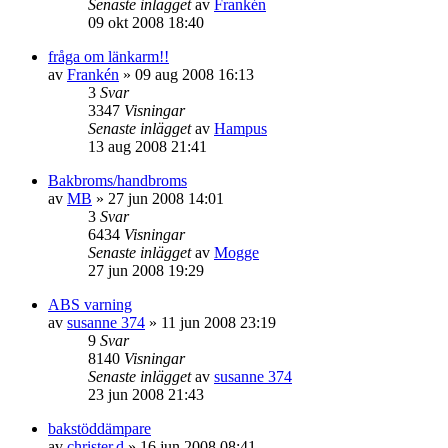
Senaste inlägget
av
Frankén
09 okt 2008 18:40
fråga om länkarm!!
av
Frankén
»
09 aug 2008 16:13
3
Svar
3347
Visningar
Senaste inlägget
av
Hampus
13 aug 2008 21:41
Bakbroms/handbroms
av
MB
»
27 jun 2008 14:01
3
Svar
6434
Visningar
Senaste inlägget
av
Mogge
27 jun 2008 19:29
ABS varning
av
susanne 374
»
11 jun 2008 23:19
9
Svar
8140
Visningar
Senaste inlägget
av
susanne 374
23 jun 2008 21:43
bakstöddämpare
av
christer.d
»
16 jun 2008 08:41