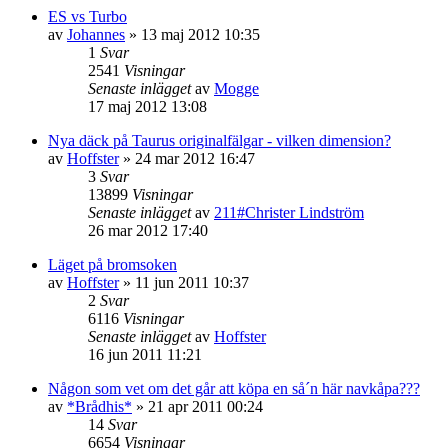
ES vs Turbo
av
Johannes
»
13 maj 2012 10:35
1
Svar
2541
Visningar
Senaste inlägget
av
Mogge
17 maj 2012 13:08
Nya däck på Taurus originalfälgar - vilken dimension?
av
Hoffster
»
24 mar 2012 16:47
3
Svar
13899
Visningar
Senaste inlägget
av
211#Christer Lindström
26 mar 2012 17:40
Läget på bromsoken
av
Hoffster
»
11 jun 2011 10:37
2
Svar
6116
Visningar
Senaste inlägget
av
Hoffster
16 jun 2011 11:21
Någon som vet om det går att köpa en så´n här navkåpa???
av
*Brådhis*
»
21 apr 2011 00:24
14
Svar
6654
Visningar