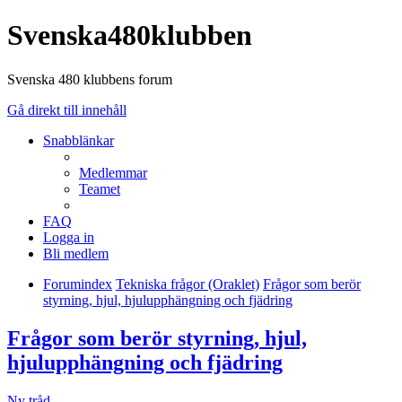
Svenska480klubben
Svenska 480 klubbens forum
Gå direkt till innehåll
Snabblänkar
Medlemmar
Teamet
FAQ
Logga in
Bli medlem
Forumindex
Tekniska frågor (Oraklet)
Frågor som berör
styrning, hjul, hjulupphängning och fjädring
Frågor som berör styrning, hjul,
hjulupphängning och fjädring
Ny tråd