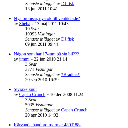
Senaste inlägget
av
DJ.fisk
13 jun 2011 10:41
Nya bromsar, nya ok till ventilerade?
av
Sheba
»
13 maj 2011 10:43
10
Svar
10993
Visningar
Senaste inlägget
av
DJ.fisk
09 jun 2011 09:44
Någon som har 17-tum på sin bil???
av
jimmi
»
22 jun 2010 21:14
3
Svar
3771
Visningar
Senaste inlägget
av
*Brådhis*
20 sep 2010 16:39
Styraxelknut
av
Capt'n Crunch
»
10 dec 2008 11:24
3
Svar
5935
Visningar
Senaste inlägget
av
Capt'n Crunch
20 apr 2010 14:02
Kärvande handbromsarmar 480T 88a