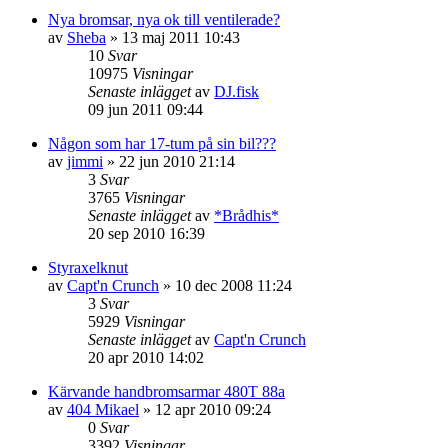
Nya bromsar, nya ok till ventilerade?
av
Sheba
»
13 maj 2011 10:43
10
Svar
10975
Visningar
Senaste inlägget
av
DJ.fisk
09 jun 2011 09:44
Någon som har 17-tum på sin bil???
av
jimmi
»
22 jun 2010 21:14
3
Svar
3765
Visningar
Senaste inlägget
av
*Brådhis*
20 sep 2010 16:39
Styraxelknut
av
Capt'n Crunch
»
10 dec 2008 11:24
3
Svar
5929
Visningar
Senaste inlägget
av
Capt'n Crunch
20 apr 2010 14:02
Kärvande handbromsarmar 480T 88a
av
404 Mikael
»
12 apr 2010 09:24
0
Svar
3392
Visningar