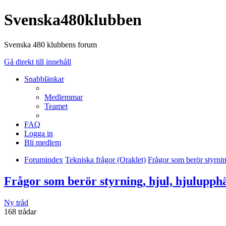
Svenska480klubben
Svenska 480 klubbens forum
Gå direkt till innehåll
Snabblänkar
Medlemmar
Teamet
FAQ
Logga in
Bli medlem
Forumindex
Tekniska frågor (Oraklet)
Frågor som berör styrnin
Frågor som berör styrning, hjul, hjulupph
Ny tråd
168 trådar