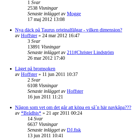
1
Svar
2538
Visningar
Senaste inlägget
av
Mogge
17 maj 2012 13:08
Nya däck på Taurus originalfälgar - vilken dimension?
av
Hoffster
»
24 mar 2012 16:47
3
Svar
13891
Visningar
Senaste inlägget
av
211#Christer Lindström
26 mar 2012 17:40
Läget på bromsoken
av
Hoffster
»
11 jun 2011 10:37
2
Svar
6108
Visningar
Senaste inlägget
av
Hoffster
16 jun 2011 11:21
Någon som vet om det går att köpa en så´n här navkåpa???
av
*Brådhis*
»
21 apr 2011 00:24
14
Svar
6637
Visningar
Senaste inlägget
av
DJ.fisk
13 jun 2011 10:41