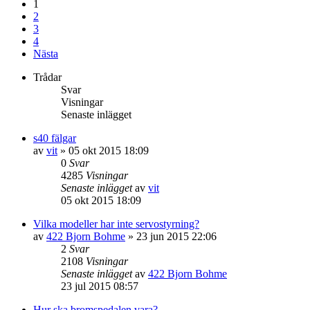
1
2
3
4
Nästa
Trådar
Svar
Visningar
Senaste inlägget
s40 fälgar
av
vit
»
05 okt 2015 18:09
0
Svar
4285
Visningar
Senaste inlägget
av
vit
05 okt 2015 18:09
Vilka modeller har inte servostyrning?
av
422 Bjorn Bohme
»
23 jun 2015 22:06
2
Svar
2108
Visningar
Senaste inlägget
av
422 Bjorn Bohme
23 jul 2015 08:57
Hur ska bromspedalen vara?