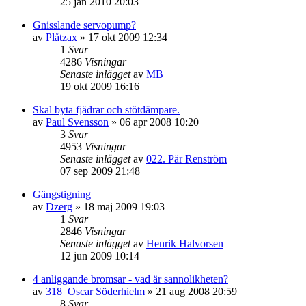
25 jan 2010 20:03
Gnisslande servopump?
av
Plåtzax
»
17 okt 2009 12:34
1
Svar
4286
Visningar
Senaste inlägget
av
MB
19 okt 2009 16:16
Skal byta fjädrar och stötdämpare.
av
Paul Svensson
»
06 apr 2008 10:20
3
Svar
4953
Visningar
Senaste inlägget
av
022. Pär Renström
07 sep 2009 21:48
Gängstigning
av
Dzerg
»
18 maj 2009 19:03
1
Svar
2846
Visningar
Senaste inlägget
av
Henrik Halvorsen
12 jun 2009 10:14
4 anliggande bromsar - vad är sannolikheten?
av
318_Oscar Söderhielm
»
21 aug 2008 20:59
8
Svar