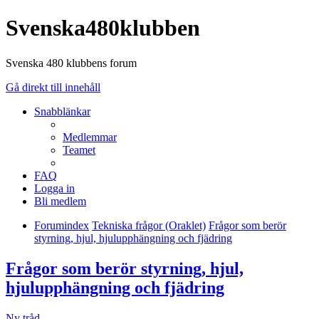
Svenska480klubben
Svenska 480 klubbens forum
Gå direkt till innehåll
Snabblänkar
Medlemmar
Teamet
FAQ
Logga in
Bli medlem
Forumindex
Tekniska frågor (Oraklet)
Frågor som berör
styrning, hjul, hjulupphängning och fjädring
Frågor som berör styrning, hjul,
hjulupphängning och fjädring
Ny tråd