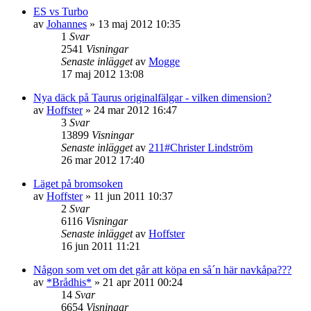
ES vs Turbo
av
Johannes
»
13 maj 2012 10:35
1
Svar
2541
Visningar
Senaste inlägget
av
Mogge
17 maj 2012 13:08
Nya däck på Taurus originalfälgar - vilken dimension?
av
Hoffster
»
24 mar 2012 16:47
3
Svar
13899
Visningar
Senaste inlägget
av
211#Christer Lindström
26 mar 2012 17:40
Läget på bromsoken
av
Hoffster
»
11 jun 2011 10:37
2
Svar
6116
Visningar
Senaste inlägget
av
Hoffster
16 jun 2011 11:21
Någon som vet om det går att köpa en så´n här navkåpa???
av
*Brådhis*
»
21 apr 2011 00:24
14
Svar
6654
Visningar