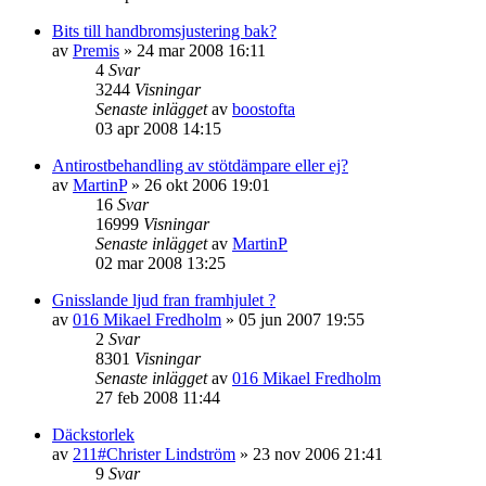
Bits till handbromsjustering bak?
av
Premis
»
24 mar 2008 16:11
4
Svar
3244
Visningar
Senaste inlägget
av
boostofta
03 apr 2008 14:15
Antirostbehandling av stötdämpare eller ej?
av
MartinP
»
26 okt 2006 19:01
16
Svar
16999
Visningar
Senaste inlägget
av
MartinP
02 mar 2008 13:25
Gnisslande ljud fran framhjulet ?
av
016 Mikael Fredholm
»
05 jun 2007 19:55
2
Svar
8301
Visningar
Senaste inlägget
av
016 Mikael Fredholm
27 feb 2008 11:44
Däckstorlek
av
211#Christer Lindström
»
23 nov 2006 21:41
9
Svar