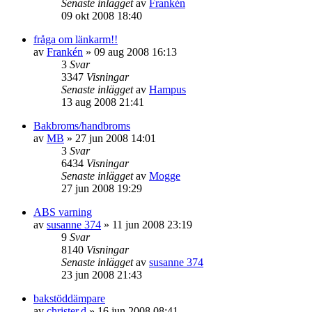
Senaste inlägget
av
Frankén
09 okt 2008 18:40
fråga om länkarm!!
av
Frankén
»
09 aug 2008 16:13
3
Svar
3347
Visningar
Senaste inlägget
av
Hampus
13 aug 2008 21:41
Bakbroms/handbroms
av
MB
»
27 jun 2008 14:01
3
Svar
6434
Visningar
Senaste inlägget
av
Mogge
27 jun 2008 19:29
ABS varning
av
susanne 374
»
11 jun 2008 23:19
9
Svar
8140
Visningar
Senaste inlägget
av
susanne 374
23 jun 2008 21:43
bakstöddämpare
av
christer.d
»
16 jun 2008 08:41