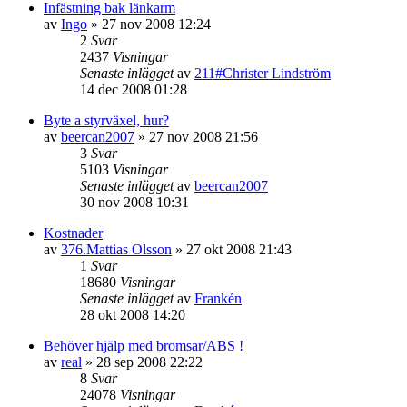
Infästning bak länkarm
av
Ingo
»
27 nov 2008 12:24
2
Svar
2437
Visningar
Senaste inlägget
av
211#Christer Lindström
14 dec 2008 01:28
Byte a styrväxel, hur?
av
beercan2007
»
27 nov 2008 21:56
3
Svar
5103
Visningar
Senaste inlägget
av
beercan2007
30 nov 2008 10:31
Kostnader
av
376.Mattias Olsson
»
27 okt 2008 21:43
1
Svar
18680
Visningar
Senaste inlägget
av
Frankén
28 okt 2008 14:20
Behöver hjälp med bromsar/ABS !
av
real
»
28 sep 2008 22:22
8
Svar
24078
Visningar