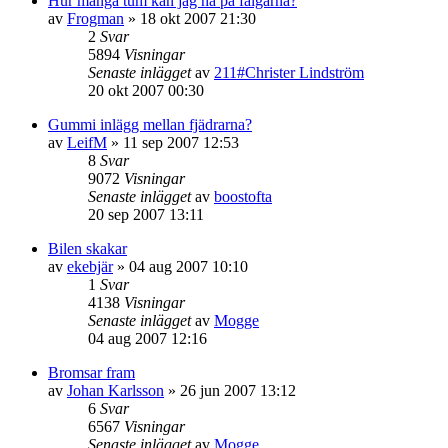
Hur många tum kan jag ha på fälgarna?
av
Frogman
»
18 okt 2007 21:30
2
Svar
5894
Visningar
Senaste inlägget
av
211#Christer Lindström
20 okt 2007 00:30
Gummi inlägg mellan fjädrarna?
av
LeifM
»
11 sep 2007 12:53
8
Svar
9072
Visningar
Senaste inlägget
av
boostofta
20 sep 2007 13:11
Bilen skakar
av
ekebjär
»
04 aug 2007 10:10
1
Svar
4138
Visningar
Senaste inlägget
av
Mogge
04 aug 2007 12:16
Bromsar fram
av
Johan Karlsson
»
26 jun 2007 13:12
6
Svar
6567
Visningar
Senaste inlägget
av
Mogge