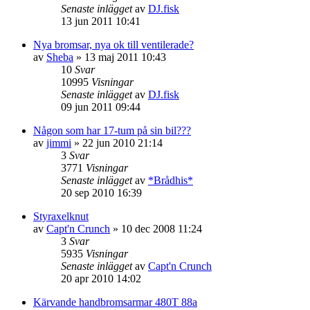
Senaste inlägget
av
DJ.fisk
13 jun 2011 10:41
Nya bromsar, nya ok till ventilerade?
av
Sheba
»
13 maj 2011 10:43
10
Svar
10995
Visningar
Senaste inlägget
av
DJ.fisk
09 jun 2011 09:44
Någon som har 17-tum på sin bil???
av
jimmi
»
22 jun 2010 21:14
3
Svar
3771
Visningar
Senaste inlägget
av
*Brådhis*
20 sep 2010 16:39
Styraxelknut
av
Capt'n Crunch
»
10 dec 2008 11:24
3
Svar
5935
Visningar
Senaste inlägget
av
Capt'n Crunch
20 apr 2010 14:02
Kärvande handbromsarmar 480T 88a