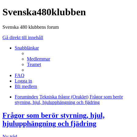
Svenska480klubben
Svenska 480 klubbens forum
Gå direkt till innehåll
Snabblänkar
Medlemmar
Teamet
FAQ
Logga in
Bli medlem
Forumindex
Tekniska frågor (Oraklet)
Frågor som berör
styrning, hjul, hjulupphängning och fjädring
Frågor som berör styrning, hjul,
hjulupphängning och fjädring
Ny tråd