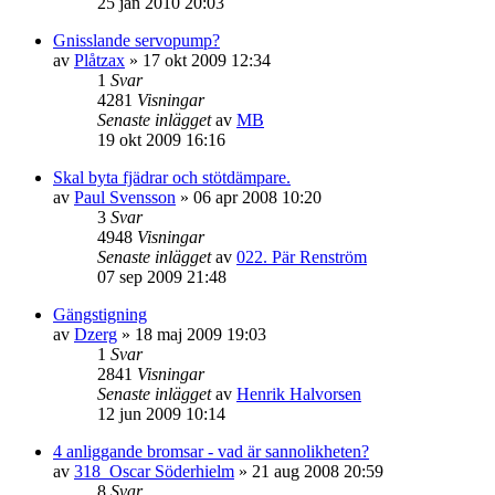
25 jan 2010 20:03
Gnisslande servopump?
av
Plåtzax
»
17 okt 2009 12:34
1
Svar
4281
Visningar
Senaste inlägget
av
MB
19 okt 2009 16:16
Skal byta fjädrar och stötdämpare.
av
Paul Svensson
»
06 apr 2008 10:20
3
Svar
4948
Visningar
Senaste inlägget
av
022. Pär Renström
07 sep 2009 21:48
Gängstigning
av
Dzerg
»
18 maj 2009 19:03
1
Svar
2841
Visningar
Senaste inlägget
av
Henrik Halvorsen
12 jun 2009 10:14
4 anliggande bromsar - vad är sannolikheten?
av
318_Oscar Söderhielm
»
21 aug 2008 20:59
8
Svar