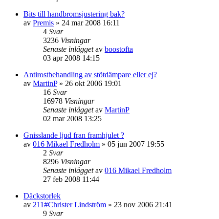
Bits till handbromsjustering bak?
av
Premis
»
24 mar 2008 16:11
4
Svar
3236
Visningar
Senaste inlägget
av
boostofta
03 apr 2008 14:15
Antirostbehandling av stötdämpare eller ej?
av
MartinP
»
26 okt 2006 19:01
16
Svar
16978
Visningar
Senaste inlägget
av
MartinP
02 mar 2008 13:25
Gnisslande ljud fran framhjulet ?
av
016 Mikael Fredholm
»
05 jun 2007 19:55
2
Svar
8296
Visningar
Senaste inlägget
av
016 Mikael Fredholm
27 feb 2008 11:44
Däckstorlek
av
211#Christer Lindström
»
23 nov 2006 21:41
9
Svar