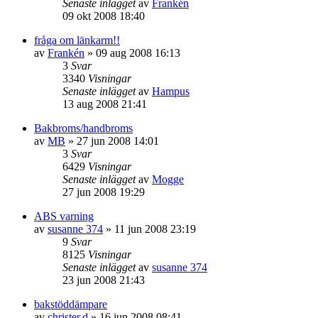
Senaste inlägget
av
Frankén
09 okt 2008 18:40
fråga om länkarm!!
av
Frankén
»
09 aug 2008 16:13
3
Svar
3340
Visningar
Senaste inlägget
av
Hampus
13 aug 2008 21:41
Bakbroms/handbroms
av
MB
»
27 jun 2008 14:01
3
Svar
6429
Visningar
Senaste inlägget
av
Mogge
27 jun 2008 19:29
ABS varning
av
susanne 374
»
11 jun 2008 23:19
9
Svar
8125
Visningar
Senaste inlägget
av
susanne 374
23 jun 2008 21:43
bakstöddämpare
av
christer.d
»
16 jun 2008 08:41