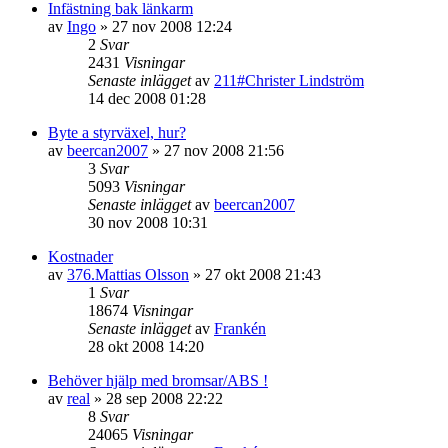
Infästning bak länkarm
av
Ingo
»
27 nov 2008 12:24
2
Svar
2431
Visningar
Senaste inlägget
av
211#Christer Lindström
14 dec 2008 01:28
Byte a styrväxel, hur?
av
beercan2007
»
27 nov 2008 21:56
3
Svar
5093
Visningar
Senaste inlägget
av
beercan2007
30 nov 2008 10:31
Kostnader
av
376.Mattias Olsson
»
27 okt 2008 21:43
1
Svar
18674
Visningar
Senaste inlägget
av
Frankén
28 okt 2008 14:20
Behöver hjälp med bromsar/ABS !
av
real
»
28 sep 2008 22:22
8
Svar
24065
Visningar