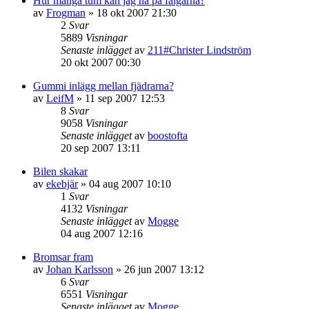
Hur många tum kan jag ha på fälgarna?
av
Frogman
»
18 okt 2007 21:30
2
Svar
5889
Visningar
Senaste inlägget
av
211#Christer Lindström
20 okt 2007 00:30
Gummi inlägg mellan fjädrarna?
av
LeifM
»
11 sep 2007 12:53
8
Svar
9058
Visningar
Senaste inlägget
av
boostofta
20 sep 2007 13:11
Bilen skakar
av
ekebjär
»
04 aug 2007 10:10
1
Svar
4132
Visningar
Senaste inlägget
av
Mogge
04 aug 2007 12:16
Bromsar fram
av
Johan Karlsson
»
26 jun 2007 13:12
6
Svar
6551
Visningar
Senaste inlägget
av
Mogge