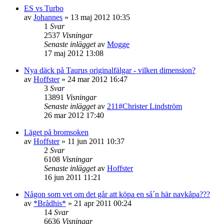
ES vs Turbo
av
Johannes
»
13 maj 2012 10:35
1
Svar
2537
Visningar
Senaste inlägget
av
Mogge
17 maj 2012 13:08
Nya däck på Taurus originalfälgar - vilken dimension?
av
Hoffster
»
24 mar 2012 16:47
3
Svar
13891
Visningar
Senaste inlägget
av
211#Christer Lindström
26 mar 2012 17:40
Läget på bromsoken
av
Hoffster
»
11 jun 2011 10:37
2
Svar
6108
Visningar
Senaste inlägget
av
Hoffster
16 jun 2011 11:21
Någon som vet om det går att köpa en så´n här navkåpa???
av
*Brådhis*
»
21 apr 2011 00:24
14
Svar
6636
Visningar