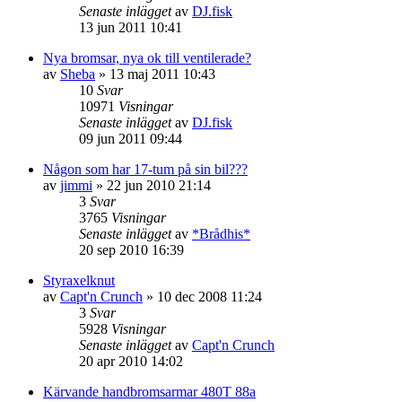
Senaste inlägget
av
DJ.fisk
13 jun 2011 10:41
Nya bromsar, nya ok till ventilerade?
av
Sheba
»
13 maj 2011 10:43
10
Svar
10971
Visningar
Senaste inlägget
av
DJ.fisk
09 jun 2011 09:44
Någon som har 17-tum på sin bil???
av
jimmi
»
22 jun 2010 21:14
3
Svar
3765
Visningar
Senaste inlägget
av
*Brådhis*
20 sep 2010 16:39
Styraxelknut
av
Capt'n Crunch
»
10 dec 2008 11:24
3
Svar
5928
Visningar
Senaste inlägget
av
Capt'n Crunch
20 apr 2010 14:02
Kärvande handbromsarmar 480T 88a