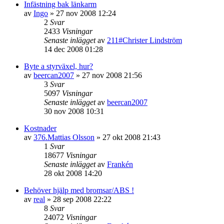
Infästning bak länkarm
av
Ingo
»
27 nov 2008 12:24
2
Svar
2433
Visningar
Senaste inlägget
av
211#Christer Lindström
14 dec 2008 01:28
Byte a styrväxel, hur?
av
beercan2007
»
27 nov 2008 21:56
3
Svar
5097
Visningar
Senaste inlägget
av
beercan2007
30 nov 2008 10:31
Kostnader
av
376.Mattias Olsson
»
27 okt 2008 21:43
1
Svar
18677
Visningar
Senaste inlägget
av
Frankén
28 okt 2008 14:20
Behöver hjälp med bromsar/ABS !
av
real
»
28 sep 2008 22:22
8
Svar
24072
Visningar