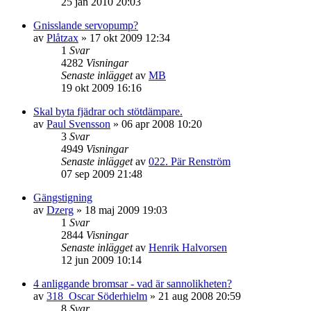
25 jan 2010 20:03
Gnisslande servopump?
av
Plåtzax
»
17 okt 2009 12:34
1
Svar
4282
Visningar
Senaste inlägget
av
MB
19 okt 2009 16:16
Skal byta fjädrar och stötdämpare.
av
Paul Svensson
»
06 apr 2008 10:20
3
Svar
4949
Visningar
Senaste inlägget
av
022. Pär Renström
07 sep 2009 21:48
Gängstigning
av
Dzerg
»
18 maj 2009 19:03
1
Svar
2844
Visningar
Senaste inlägget
av
Henrik Halvorsen
12 jun 2009 10:14
4 anliggande bromsar - vad är sannolikheten?
av
318_Oscar Söderhielm
»
21 aug 2008 20:59
8
Svar