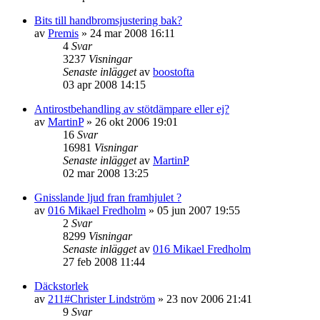
Bits till handbromsjustering bak?
av
Premis
»
24 mar 2008 16:11
4
Svar
3237
Visningar
Senaste inlägget
av
boostofta
03 apr 2008 14:15
Antirostbehandling av stötdämpare eller ej?
av
MartinP
»
26 okt 2006 19:01
16
Svar
16981
Visningar
Senaste inlägget
av
MartinP
02 mar 2008 13:25
Gnisslande ljud fran framhjulet ?
av
016 Mikael Fredholm
»
05 jun 2007 19:55
2
Svar
8299
Visningar
Senaste inlägget
av
016 Mikael Fredholm
27 feb 2008 11:44
Däckstorlek
av
211#Christer Lindström
»
23 nov 2006 21:41
9
Svar