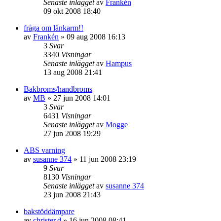
Senaste inlägget
av
Frankén
09 okt 2008 18:40
fråga om länkarm!!
av
Frankén
»
09 aug 2008 16:13
3
Svar
3340
Visningar
Senaste inlägget
av
Hampus
13 aug 2008 21:41
Bakbroms/handbroms
av
MB
»
27 jun 2008 14:01
3
Svar
6431
Visningar
Senaste inlägget
av
Mogge
27 jun 2008 19:29
ABS varning
av
susanne 374
»
11 jun 2008 23:19
9
Svar
8130
Visningar
Senaste inlägget
av
susanne 374
23 jun 2008 21:43
bakstöddämpare
av
christer.d
»
16 jun 2008 08:41