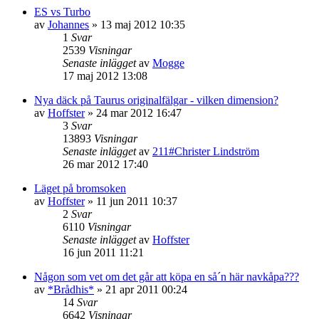
ES vs Turbo
av
Johannes
»
13 maj 2012 10:35
1
Svar
2539
Visningar
Senaste inlägget
av
Mogge
17 maj 2012 13:08
Nya däck på Taurus originalfälgar - vilken dimension?
av
Hoffster
»
24 mar 2012 16:47
3
Svar
13893
Visningar
Senaste inlägget
av
211#Christer Lindström
26 mar 2012 17:40
Läget på bromsoken
av
Hoffster
»
11 jun 2011 10:37
2
Svar
6110
Visningar
Senaste inlägget
av
Hoffster
16 jun 2011 11:21
Någon som vet om det går att köpa en så´n här navkåpa???
av
*Brådhis*
»
21 apr 2011 00:24
14
Svar
6642
Visningar