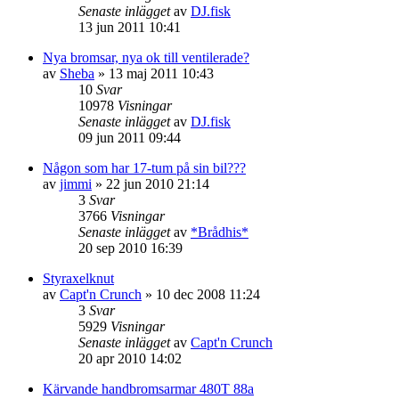
Senaste inlägget
av
DJ.fisk
13 jun 2011 10:41
Nya bromsar, nya ok till ventilerade?
av
Sheba
»
13 maj 2011 10:43
10
Svar
10978
Visningar
Senaste inlägget
av
DJ.fisk
09 jun 2011 09:44
Någon som har 17-tum på sin bil???
av
jimmi
»
22 jun 2010 21:14
3
Svar
3766
Visningar
Senaste inlägget
av
*Brådhis*
20 sep 2010 16:39
Styraxelknut
av
Capt'n Crunch
»
10 dec 2008 11:24
3
Svar
5929
Visningar
Senaste inlägget
av
Capt'n Crunch
20 apr 2010 14:02
Kärvande handbromsarmar 480T 88a