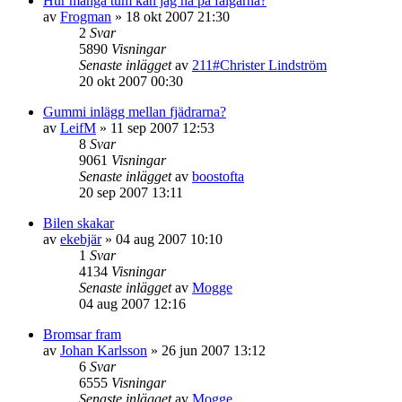
Hur många tum kan jag ha på fälgarna?
av
Frogman
»
18 okt 2007 21:30
2
Svar
5890
Visningar
Senaste inlägget
av
211#Christer Lindström
20 okt 2007 00:30
Gummi inlägg mellan fjädrarna?
av
LeifM
»
11 sep 2007 12:53
8
Svar
9061
Visningar
Senaste inlägget
av
boostofta
20 sep 2007 13:11
Bilen skakar
av
ekebjär
»
04 aug 2007 10:10
1
Svar
4134
Visningar
Senaste inlägget
av
Mogge
04 aug 2007 12:16
Bromsar fram
av
Johan Karlsson
»
26 jun 2007 13:12
6
Svar
6555
Visningar
Senaste inlägget
av
Mogge