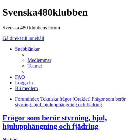
Svenska480klubben
Svenska 480 klubbens forum
Gå direkt till innehåll
Snabblänkar
Medlemmar
Teamet
FAQ
Logga in
Bli medlem
Forumindex
Tekniska frågor (Oraklet)
Frågor som berör
styrning, hjul, hjulupphängning och fjädring
Frågor som berör styrning, hjul,
hjulupphängning och fjädring
Ny tråd