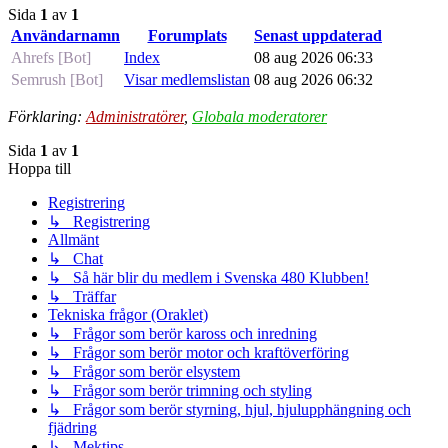
Sida
1
av
1
Användarnamn
Forumplats
Senast uppdaterad
Ahrefs [Bot]
Index
08 aug 2026 06:33
Semrush [Bot]
Visar medlemslistan
08 aug 2026 06:32
Förklaring:
Administratörer
,
Globala moderatorer
Sida
1
av
1
Hoppa till
Registrering
↳ Registrering
Allmänt
↳ Chat
↳ Så här blir du medlem i Svenska 480 Klubben!
↳ Träffar
Tekniska frågor (Oraklet)
↳ Frågor som berör kaross och inredning
↳ Frågor som berör motor och kraftöverföring
↳ Frågor som berör elsystem
↳ Frågor som berör trimning och styling
↳ Frågor som berör styrning, hjul, hjulupphängning och
fjädring
↳ Mektips