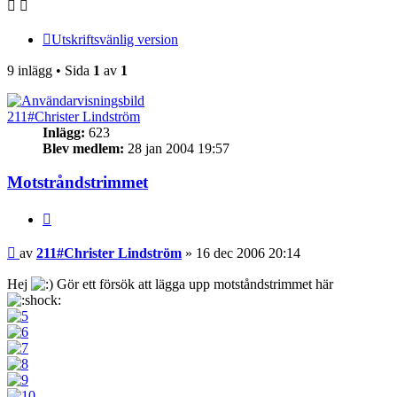
Utskriftsvänlig version
9 inlägg • Sida
1
av
1
211#Christer Lindström
Inlägg:
623
Blev medlem:
28 jan 2004 19:57
Motstråndstrimmet
Citera
Inlägg
av
211#Christer Lindström
»
16 dec 2006 20:14
Hej
Gör ett försök att lägga upp motståndstrimmet här