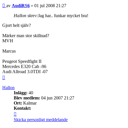
Inlägg
av
AudiRS6
»
01 jul 2008 21:27
Hallon skrev:
Jag har.. funkar mycket bra!
Gjort helt själv?
Märker man stor skillnad?
MVH
Marcus
Peugeot Speedfight II
Mercedes E320 Cab -96
Audi Allroad 3.0TDI -07
Upp
Hallon
Inlägg:
40
Blev medlem:
04 jun 2007 21:27
Ort:
Kalmar
Kontakt:
Kontakta
Hallon
Skicka personligt meddelande