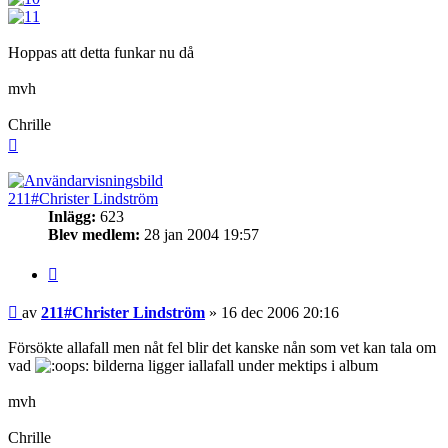
Hoppas att detta funkar nu då
mvh
Chrille
Upp
211#Christer Lindström
Inlägg:
623
Blev medlem:
28 jan 2004 19:57
Citera
Inlägg
av
211#Christer Lindström
»
16 dec 2006 20:16
Försökte allafall men nåt fel blir det kanske nån som vet kan tala om
vad
bilderna ligger iallafall under mektips i album
mvh
Chrille