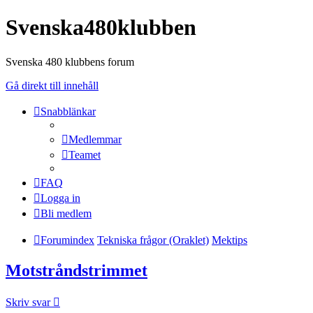
Svenska480klubben
Svenska 480 klubbens forum
Gå direkt till innehåll
Snabblänkar
Medlemmar
Teamet
FAQ
Logga in
Bli medlem
Forumindex
Tekniska frågor (Oraklet)
Mektips
Motstråndstrimmet
Skriv svar