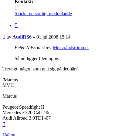
Kontakt:
Kontakta
AudiRS6
Skicka personligt meddelande
Citera
Inlägg
av
AudiRS6
»
01 jul 2008 15:14
Peter Nilsson skrev:
Motstråndstrimmet
Så nu ligger filen uppe...
Trevligt, någon som gett sig på det här?
/Marcus
MVH
Marcus
Peugeot Speedfight II
Mercedes E320 Cab -96
Audi Allroad 3.0TDI -07
Upp
Hallon