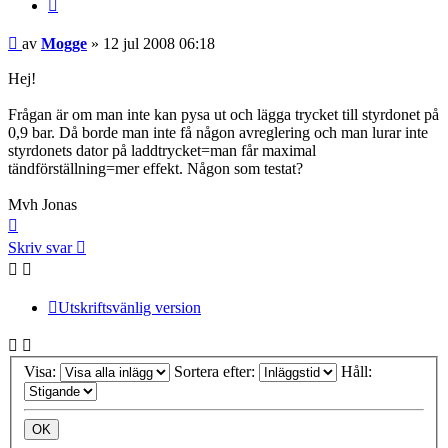
Citera
Inlägg
av
Mogge
»
12 jul 2008 06:18
Hej!
Frågan är om man inte kan pysa ut och lägga trycket till styrdonet på
0,9 bar. Då borde man inte få någon avreglering och man lurar inte
styrdonets dator på laddtrycket=man får maximal
tändförställning=mer effekt. Någon som testat?
Mvh Jonas
Upp
Skriv svar
Utskriftsvänlig version
Visa:
Sortera efter:
Håll: