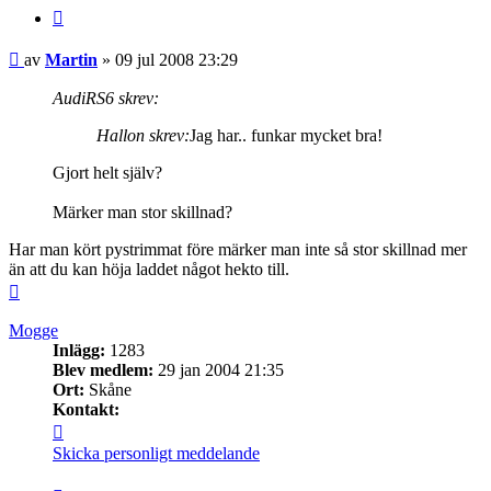
Citera
Inlägg
av
Martin
»
09 jul 2008 23:29
AudiRS6 skrev:
Hallon skrev:
Jag har.. funkar mycket bra!
Gjort helt själv?
Märker man stor skillnad?
Har man kört pystrimmat före märker man inte så stor skillnad mer
än att du kan höja laddet något hekto till.
Upp
Mogge
Inlägg:
1283
Blev medlem:
29 jan 2004 21:35
Ort:
Skåne
Kontakt:
Kontakta
Mogge
Skicka personligt meddelande