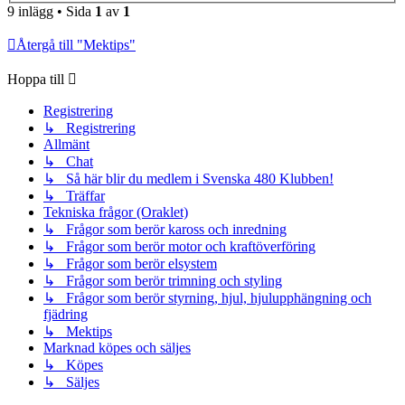
9 inlägg • Sida
1
av
1
Återgå till "Mektips"
Hoppa till
Registrering
↳ Registrering
Allmänt
↳ Chat
↳ Så här blir du medlem i Svenska 480 Klubben!
↳ Träffar
Tekniska frågor (Oraklet)
↳ Frågor som berör kaross och inredning
↳ Frågor som berör motor och kraftöverföring
↳ Frågor som berör elsystem
↳ Frågor som berör trimning och styling
↳ Frågor som berör styrning, hjul, hjulupphängning och
fjädring
↳ Mektips
Marknad köpes och säljes
↳ Köpes
↳ Säljes