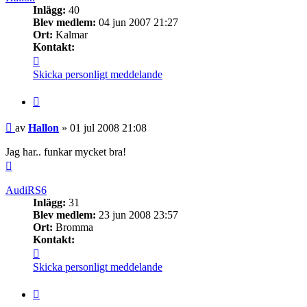
Inlägg:
40
Blev medlem:
04 jun 2007 21:27
Ort:
Kalmar
Kontakt:
Kontakta
Hallon
Skicka personligt meddelande
Citera
Inlägg
av
Hallon
»
01 jul 2008 21:08
Jag har.. funkar mycket bra!
Upp
AudiRS6
Inlägg:
31
Blev medlem:
23 jun 2008 23:57
Ort:
Bromma
Kontakt:
Kontakta
AudiRS6
Skicka personligt meddelande
Citera