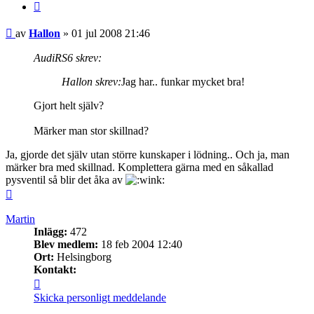
Citera
Inlägg
av
Hallon
»
01 jul 2008 21:46
AudiRS6 skrev:
Hallon skrev:
Jag har.. funkar mycket bra!
Gjort helt själv?
Märker man stor skillnad?
Ja, gjorde det själv utan större kunskaper i lödning.. Och ja, man
märker bra med skillnad. Komplettera gärna med en såkallad
pysventil så blir det åka av
Upp
Martin
Inlägg:
472
Blev medlem:
18 feb 2004 12:40
Ort:
Helsingborg
Kontakt:
Kontakta
Martin
Skicka personligt meddelande