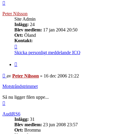
Upp
Peter Nilsson
Site Admin
Inlägg:
24
Blev medlem:
17 jan 2004 20:50
Ort:
Öland
Kontakt:
Kontakta
Peter
Skicka personligt meddelande
ICQ
Nilsson
Citera
Inlägg
av
Peter Nilsson
»
16 dec 2006 21:22
Motstråndstrimmet
Så nu ligger filen uppe...
Upp
AudiRS6
Inlägg:
31
Blev medlem:
23 jun 2008 23:57
Ort:
Bromma