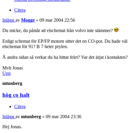
Citera
Inlägg
av
Mogge
»
09 mar 2004 22:56
Du micke, du påstår att elschemat från volvo inte stämmer?
Enligt schemat för EP/FP motorn sitter det en CO-pot. Du hade väl
elschemat för 91? B 7 heter prylen.
Å andra sidan så verkar du ha hittat felet? Var det ärjat i kontakten?
Mvh Jonas
Upp
mtunberg
hög co halt
Citera
Inlägg
av
mtunberg
»
09 mar 2004 23:36
Hej Jonas.