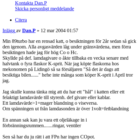
Kontakta Dan.P
Skicka personligt meddelande
Citera
Inlägg
av
Dan.P
»
12 mar 2004 01:57
Min 89turbo har en rensad katt, o besiktningen för 2år sedan så gick
den igenom. Alla avgasvärden låg under gränsvärdena, men förra
besiktingen hade jag för hög Co o Hc.
Skyllde på def. lamdagivare o åkte tillbaka en vecka senare med
halvtank o fyra flaskor K-sprit. När jag köpte flaskorna hos
mekonomen på Lidingö så sa försäljaren "Så det är dags att
besiktiga bilen......" hehe inte många som köper K-sprit i April tror
jag.
Jag skulle kunna tänka mig att du har ett "hål" i katten eller ett
felaktigt lamdavärde till styrenh. def givare eller kablar.
Ett lamdavärde>1=mager blandning o viseversa.
Om spänningen ut från lamdasonden är över 1volt=fetblandning
En annan sak kan ju vara ett oljeläkage in i
förbränningsrummen.......ringar, ventiler
Sen så har du ju rätt i att FPn har ingen COpot.