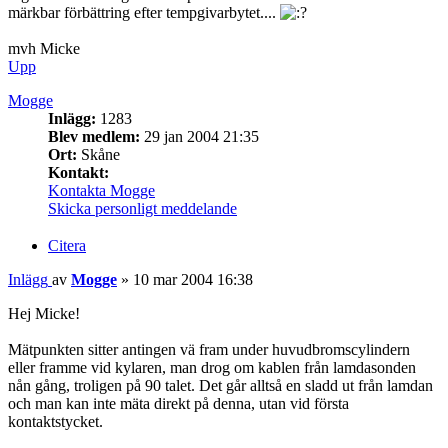
märkbar förbättring efter tempgivarbytet....
mvh Micke
Upp
Mogge
Inlägg:
1283
Blev medlem:
29 jan 2004 21:35
Ort:
Skåne
Kontakt:
Kontakta Mogge
Skicka personligt meddelande
Citera
Inlägg
av
Mogge
»
10 mar 2004 16:38
Hej Micke!
Mätpunkten sitter antingen vä fram under huvudbromscylindern
eller framme vid kylaren, man drog om kablen från lamdasonden
nån gång, troligen på 90 talet. Det går alltså en sladd ut från lamdan
och man kan inte mäta direkt på denna, utan vid första
kontaktstycket.