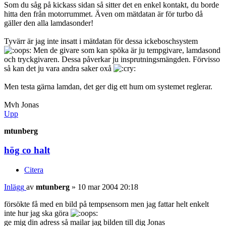
Som du såg på kickass sidan så sitter det en enkel kontakt, du borde
hitta den från motorrummet. Även om mätdatan är för turbo då
gäller den alla lamdasonder!
Tyvärr är jag inte insatt i mätdatan för dessa ickeboschsystem
Men de givare som kan spöka är ju tempgivare, lamdasond
och tryckgivaren. Dessa påverkar ju insprutningsmängden. Förvisso
så kan det ju vara andra saker oxå
Men testa gärna lamdan, det ger dig ett hum om systemet reglerar.
Mvh Jonas
Upp
mtunberg
hög co halt
Citera
Inlägg
av
mtunberg
»
10 mar 2004 20:18
försökte få med en bild på tempsensorn men jag fattar helt enkelt
inte hur jag ska göra
ge mig din adress så mailar jag bilden till dig Jonas