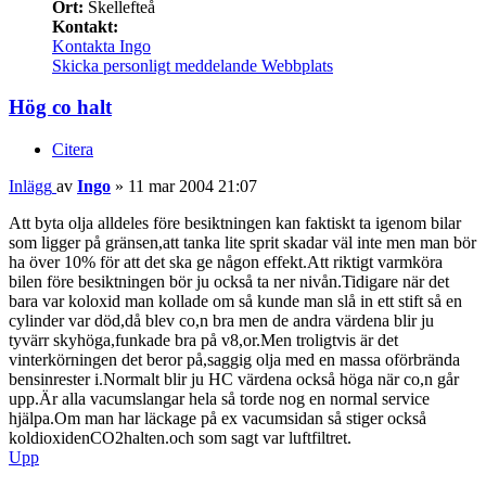
Ort:
Skellefteå
Kontakt:
Kontakta Ingo
Skicka personligt meddelande
Webbplats
Hög co halt
Citera
Inlägg
av
Ingo
»
11 mar 2004 21:07
Att byta olja alldeles före besiktningen kan faktiskt ta igenom bilar
som ligger på gränsen,att tanka lite sprit skadar väl inte men man bör
ha över 10% för att det ska ge någon effekt.Att riktigt varmköra
bilen före besiktningen bör ju också ta ner nivån.Tidigare när det
bara var koloxid man kollade om så kunde man slå in ett stift så en
cylinder var död,då blev co,n bra men de andra värdena blir ju
tyvärr skyhöga,funkade bra på v8,or.Men troligtvis är det
vinterkörningen det beror på,saggig olja med en massa oförbrända
bensinrester i.Normalt blir ju HC värdena också höga när co,n går
upp.Är alla vacumslangar hela så torde nog en normal service
hjälpa.Om man har läckage på ex vacumsidan så stiger också
koldioxidenCO2halten.och som sagt var luftfiltret.
Upp