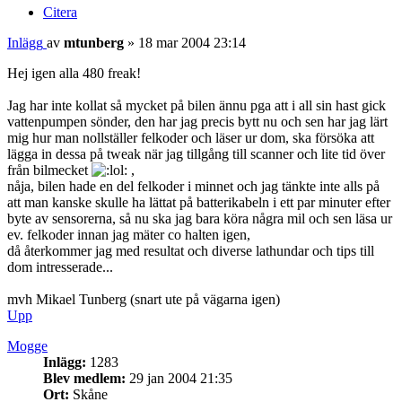
Citera
Inlägg
av
mtunberg
»
18 mar 2004 23:14
Hej igen alla 480 freak!
Jag har inte kollat så mycket på bilen ännu pga att i all sin hast gick
vattenpumpen sönder, den har jag precis bytt nu och sen har jag lärt
mig hur man nollställer felkoder och läser ur dom, ska försöka att
lägga in dessa på tweak när jag tillgång till scanner och lite tid över
från bilmecket
,
nåja, bilen hade en del felkoder i minnet och jag tänkte inte alls på
att man kanske skulle ha lättat på batterikabeln i ett par minuter efter
byte av sensorerna, så nu ska jag bara köra några mil och sen läsa ur
ev. felkoder innan jag mäter co halten igen,
då återkommer jag med resultat och diverse lathundar och tips till
dom intresserade...
mvh Mikael Tunberg (snart ute på vägarna igen)
Upp
Mogge
Inlägg:
1283
Blev medlem:
29 jan 2004 21:35
Ort:
Skåne