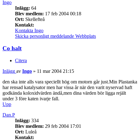
Ingo
Inlägg:
64
Blev medlem:
17 feb 2004 00:18
Ort:
Skellefteå
Kontakt:
Kontakta Ingo
Skicka personligt meddelande
Webbplats
Co halt
Citera
Inlägg
av
Ingo
»
11 mar 2004 21:15
den ska inte alls vara speciellt hög om motorn går just.Min Plastanka
har rensad katalysator men har vissa år när den varit nyservad haft
godkända koloxidvärden ändå,men dina värden bör ligga rejält
under 3 före katen ivarje fall.
Upp
Dan.P
Inlägg:
334
Blev medlem:
29 feb 2004 17:01
Ort:
Luleå
Kontakt: