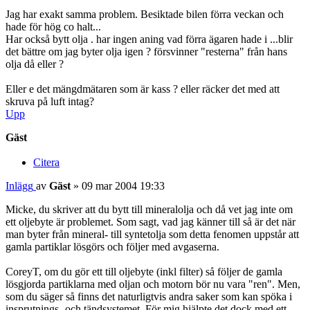
Jag har exakt samma problem. Besiktade bilen förra veckan och
hade för hög co halt...
Har också bytt olja . har ingen aning vad förra ägaren hade i ...blir
det bättre om jag byter olja igen ? försvinner "resterna" från hans
olja då eller ?
Eller e det mängdmätaren som är kass ? eller räcker det med att
skruva på luft intag?
Upp
Gäst
Citera
Inlägg
av
Gäst
»
09 mar 2004 19:33
Micke, du skriver att du bytt till mineralolja och då vet jag inte om
ett oljebyte är problemet. Som sagt, vad jag känner till så är det när
man byter från mineral- till syntetolja som detta fenomen uppstår att
gamla partiklar lösgörs och följer med avgaserna.
CoreyT, om du gör ett till oljebyte (inkl filter) så följer de gamla
lösgjorda partiklarna med oljan och motorn bör nu vara "ren". Men,
som du säger så finns det naturligtvis andra saker som kan spöka i
insprutnings- och tändsystemet. För mig hjälpte det dock med ett