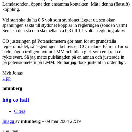
Lamdasonden, öppna den ensamma kontakten. Mät i denna (flatstift)
koppling.
Vid start ska du ha 0,5 volt som styrdonet lägger ut, sen ökar
spänningen sakta till stydonet kopplar in regleringen (sonden varm)
Sen ska den stå och slå mellan ca 0,3 till 1,1 volt. =reglering aktiv.
CO justeringen på Potensiometern gör man för att grundställa
reglerområdet, så "egentligen" behövs en CO-mätare. På min Turbo
hade någon troligen bytt ut LMM och bilen gick som en kratta o
rykte svart. Så jag mätte pulslängden på en annan och justerade in
på potensiometern på LMM. Nu har jag dock justerat in ordentligt.
Mvh Jonas
Upp
mtunberg
hög co halt
Citera
Inlägg
av
mtunberg
»
09 mar 2004 22:19
Hej igen!