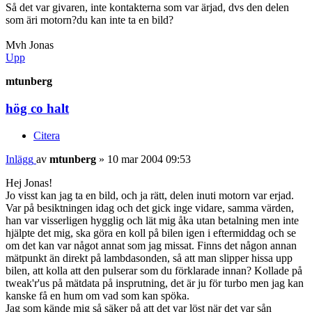
Så det var givaren, inte kontakterna som var ärjad, dvs den delen
som äri motorn?du kan inte ta en bild?
Mvh Jonas
Upp
mtunberg
hög co halt
Citera
Inlägg
av
mtunberg
»
10 mar 2004 09:53
Hej Jonas!
Jo visst kan jag ta en bild, och ja rätt, delen inuti motorn var erjad.
Var på besiktningen idag och det gick inge vidare, samma värden,
han var visserligen hygglig och lät mig åka utan betalning men inte
hjälpte det mig, ska göra en koll på bilen igen i eftermiddag och se
om det kan var något annat som jag missat. Finns det någon annan
mätpunkt än direkt på lambdasonden, så att man slipper hissa upp
bilen, att kolla att den pulserar som du förklarade innan? Kollade på
tweak'r'us på mätdata på insprutning, det är ju för turbo men jag kan
kanske få en hum om vad som kan spöka.
Jag som kände mig så säker på att det var löst när det var sån