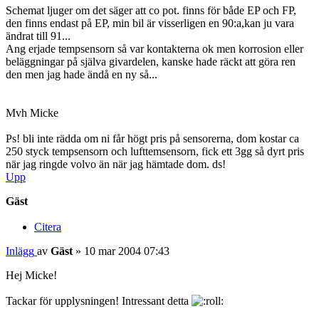
Schemat ljuger om det säger att co pot. finns för både EP och FP,
den finns endast på EP, min bil är visserligen en 90:a,kan ju vara
ändrat till 91...
Ang erjade tempsensorn så var kontakterna ok men korrosion eller
beläggningar på själva givardelen, kanske hade räckt att göra ren
den men jag hade ändå en ny så...
Mvh Micke
Ps! bli inte rädda om ni får högt pris på sensorerna, dom kostar ca
250 styck tempsensorn och lufttemsensorn, fick ett 3gg så dyrt pris
när jag ringde volvo än när jag hämtade dom. ds!
Upp
Gäst
Citera
Inlägg
av
Gäst
»
10 mar 2004 07:43
Hej Micke!
Tackar för upplysningen! Intressant detta