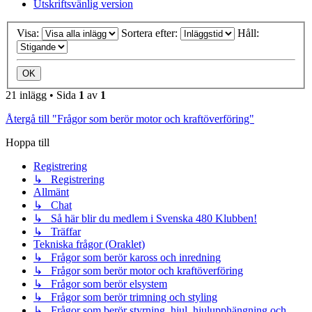
Utskriftsvänlig version
Visa:
Sortera efter:
Håll:
21 inlägg • Sida
1
av
1
Återgå till "Frågor som berör motor och kraftöverföring"
Hoppa till
Registrering
↳ Registrering
Allmänt
↳ Chat
↳ Så här blir du medlem i Svenska 480 Klubben!
↳ Träffar
Tekniska frågor (Oraklet)
↳ Frågor som berör kaross och inredning
↳ Frågor som berör motor och kraftöverföring
↳ Frågor som berör elsystem
↳ Frågor som berör trimning och styling
↳ Frågor som berör styrning, hjul, hjulupphängning och