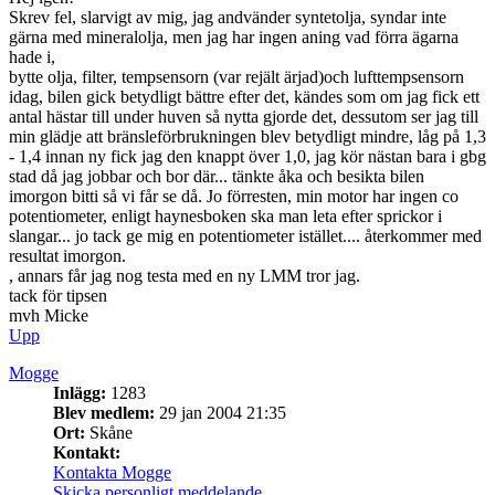
Skrev fel, slarvigt av mig, jag andvänder syntetolja, syndar inte
gärna med mineralolja, men jag har ingen aning vad förra ägarna
hade i,
bytte olja, filter, tempsensorn (var rejält ärjad)och lufttempsensorn
idag, bilen gick betydligt bättre efter det, kändes som om jag fick ett
antal hästar till under huven så nytta gjorde det, dessutom ser jag till
min glädje att bränsleförbrukningen blev betydligt mindre, låg på 1,3
- 1,4 innan ny fick jag den knappt över 1,0, jag kör nästan bara i gbg
stad då jag jobbar och bor där... tänkte åka och besikta bilen
imorgon bitti så vi får se då. Jo förresten, min motor har ingen co
potentiometer, enligt haynesboken ska man leta efter sprickor i
slangar... jo tack ge mig en potentiometer istället.... återkommer med
resultat imorgon.
, annars får jag nog testa med en ny LMM tror jag.
tack för tipsen
mvh Micke
Upp
Mogge
Inlägg:
1283
Blev medlem:
29 jan 2004 21:35
Ort:
Skåne
Kontakt:
Kontakta Mogge
Skicka personligt meddelande