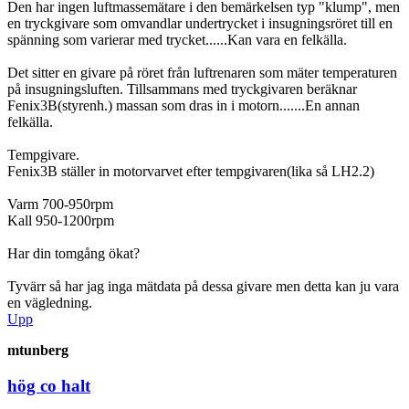
Den har ingen luftmassemätare i den bemärkelsen typ "klump", men
en tryckgivare som omvandlar undertrycket i insugningsröret till en
spänning som varierar med trycket......Kan vara en felkälla.
Det sitter en givare på röret från luftrenaren som mäter temperaturen
på insugningsluften. Tillsammans med tryckgivaren beräknar
Fenix3B(styrenh.) massan som dras in i motorn.......En annan
felkälla.
Tempgivare.
Fenix3B ställer in motorvarvet efter tempgivaren(lika så LH2.2)
Varm 700-950rpm
Kall 950-1200rpm
Har din tomgång ökat?
Tyvärr så har jag inga mätdata på dessa givare men detta kan ju vara
en vägledning.
Upp
mtunberg
hög co halt