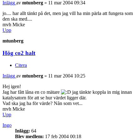
Inlägg
av
mtunberg
»
11 mar 2004 09:34
jo.... har allt tänkt på det, men jag vill ha min pärla att fungera som
den ska med....
mvh Micke
Upp
mtunberg
Hög co2 halt
Citera
Inlägg
av
mtunberg
»
11 mar 2004 10:25
Hej igen!
Jag har fått låna en co mätare
jag tänkte koppla in mig innan
katalysatorn för att se hur värdet ligger där.
Vad ska jag ha för värde? Nån som vet...
mvh Micke
Upp
Ingo
Inlägg:
64
Blev medlem:
17 feb 2004 00:18