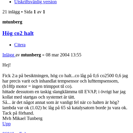
Utskriftsvänlig version
21 inlägg • Sida
1
av
1
mtunberg
Hög co2 halt
Citera
Inlägg
av
mtunberg
»
08 mar 2004 13:55
Hej!
Fick 2:a på besiktningen, hög co halt...co låg på 0,6 co2500 0,6 jag
har precis varit och inhandlat tempsensor och lufttempsensorn,
(b18fp motor = ingen trimppot til co).
hittade dessutom en taskig slangklämma till EVAP, i övrigt har jag
kollat med startgas och systemet är tätt.
Så... är det något annat som är vanligt fel när co halten är hög?
lambda var ok (1.02) hc låg på 65 så katalysatorn borde ju vara ok.
Tack på förhand.
Mvh Mikael Tunberg
Upp