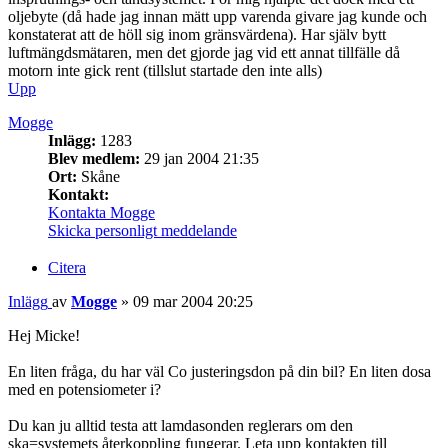
oljebyte (då hade jag innan mätt upp varenda givare jag kunde och
konstaterat att de höll sig inom gränsvärdena). Har själv bytt
luftmängdsmätaren, men det gjorde jag vid ett annat tillfälle då
motorn inte gick rent (tillslut startade den inte alls)
Upp
Mogge
Inlägg:
1283
Blev medlem:
29 jan 2004 21:35
Ort:
Skåne
Kontakt:
Kontakta Mogge
Skicka personligt meddelande
Citera
Inlägg
av
Mogge
»
09 mar 2004 20:25
Hej Micke!
En liten fråga, du har väl Co justeringsdon på din bil? En liten dosa
med en potensiometer i?
Du kan ju alltid testa att lamdasonden reglerars om den
ska=systemets återkoppling fungerar. Leta upp kontakten till