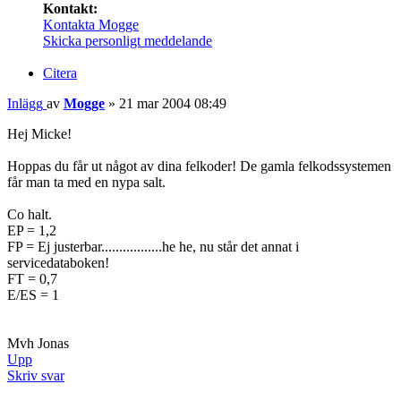
Kontakt:
Kontakta Mogge
Skicka personligt meddelande
Citera
Inlägg
av
Mogge
»
21 mar 2004 08:49
Hej Micke!
Hoppas du får ut något av dina felkoder! De gamla felkodssystemen
får man ta med en nypa salt.
Co halt.
EP = 1,2
FP = Ej justerbar.................he he, nu står det annat i
servicedataboken!
FT = 0,7
E/ES = 1
Mvh Jonas
Upp
Skriv svar