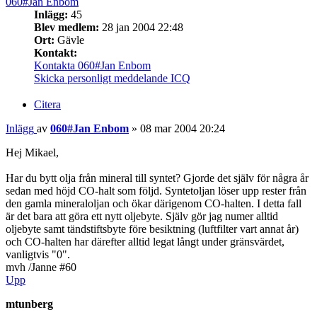
060#Jan Enbom
Inlägg:
45
Blev medlem:
28 jan 2004 22:48
Ort:
Gävle
Kontakt:
Kontakta 060#Jan Enbom
Skicka personligt meddelande
ICQ
Citera
Inlägg
av
060#Jan Enbom
»
08 mar 2004 20:24
Hej Mikael,
Har du bytt olja från mineral till syntet? Gjorde det själv för några år
sedan med höjd CO-halt som följd. Syntetoljan löser upp rester från
den gamla mineraloljan och ökar därigenom CO-halten. I detta fall
är det bara att göra ett nytt oljebyte. Själv gör jag numer alltid
oljebyte samt tändstiftsbyte före besiktning (luftfilter vart annat år)
och CO-halten har därefter alltid legat långt under gränsvärdet,
vanligtvis "0".
mvh /Janne #60
Upp
mtunberg