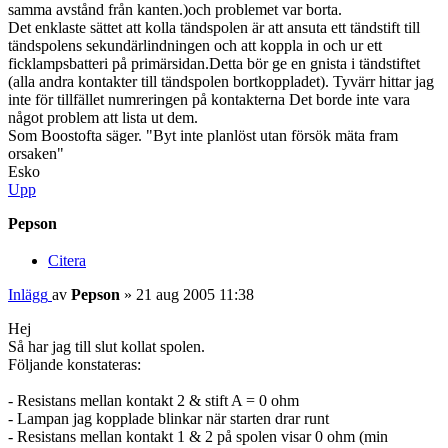
samma avstånd från kanten.)och problemet var borta.
Det enklaste sättet att kolla tändspolen är att ansuta ett tändstift till
tändspolens sekundärlindningen och att koppla in och ur ett
ficklampsbatteri på primärsidan.Detta bör ge en gnista i tändstiftet
(alla andra kontakter till tändspolen bortkoppladet). Tyvärr hittar jag
inte för tillfället numreringen på kontakterna Det borde inte vara
något problem att lista ut dem.
Som Boostofta säger. "Byt inte planlöst utan försök mäta fram
orsaken"
Esko
Upp
Pepson
Citera
Inlägg
av
Pepson
»
21 aug 2005 11:38
Hej
Så har jag till slut kollat spolen.
Följande konstateras:
- Resistans mellan kontakt 2 & stift A = 0 ohm
- Lampan jag kopplade blinkar när starten drar runt
- Resistans mellan kontakt 1 & 2 på spolen visar 0 ohm (min