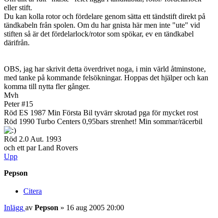
eller stift.
Du kan kolla rotor och fördelare genom sätta ett tändstift direkt på
tändkabeln från spolen. Om du har gnista här men inte "ute" vid
stiften så är det fördelarlock/rotor som spökar, ev en tändkabel
därifrån.
OBS, jag har skrivit detta överdrivet noga, i min värld åtminstone,
med tanke på kommande felsökningar. Hoppas det hjälper och kan
komma till nytta fler gånger.
Mvh
Peter #15
Röd ES 1987 Min Första Bil tyvärr skrotad pga för mycket rost
Röd 1990 Turbo Centers 0,95bars strenhet! Min sommar/räcerbil
Röd 2.0 Aut. 1993
och ett par Land Rovers
Upp
Pepson
Citera
Inlägg
av
Pepson
»
16 aug 2005 20:00