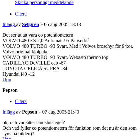
Skicka personligt meddelande
Citera
Inlägg
av
Sellgren
»
05 aug 2005 18:13
Det ser ut att vara co potentiometern
VOLVO 480 ES 2,0 Automat -95 Pariserblå
VOLVO 480 TURBO -93 Svart, Med i Volvos broschyr för 94:or,
Volvo original kjolpaket
VOLVO 480 TURBO -93 Svart, Webasto thermo top
CADILLAC DeVILLE cab -67
TOYOTA CELICA SUPRA -84
Hyundai i40 -12
Upp
Pepson
Citera
Inlägg
av
Pepson
»
07 aug 2005 21:40
ok, och var sitter tändslutsteget?
Och vad fyller co potentiometern för funktion (om det nu är den som
syns på bilden)?