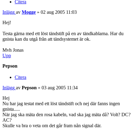
Citera
Inlägg
av
Mogge
»
02 aug 2005 11:03
Hej!
Testa gärna med ett löst tändstift på en av tändkablarna. Har du
gnista kan du utgå från att tändsystemet är ok.
Mvh Jonas
Upp
Pepson
Citera
Inlägg
av
Pepson
»
03 aug 2005 11:34
Hej
Nu har jag testat med ett löst tändstift och nej där fanns ingen
gnista.....
När jag ska mäta den rosa kabeln, vad ska jag mäta då? Volt? DC?
AC?
Skulle va bra o veta om det går fram nån signal där.