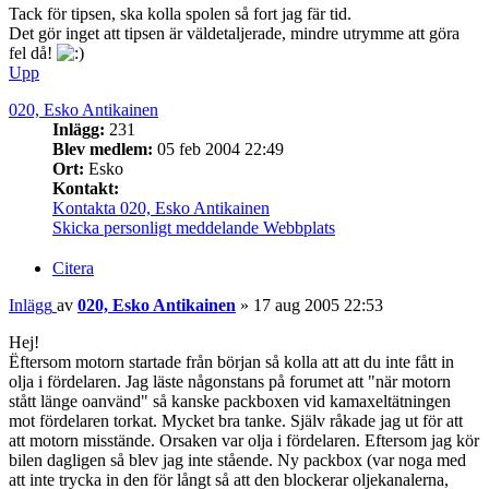
Tack för tipsen, ska kolla spolen så fort jag fär tid.
Det gör inget att tipsen är väldetaljerade, mindre utrymme att göra
fel då!
Upp
020, Esko Antikainen
Inlägg:
231
Blev medlem:
05 feb 2004 22:49
Ort:
Esko
Kontakt:
Kontakta 020, Esko Antikainen
Skicka personligt meddelande
Webbplats
Citera
Inlägg
av
020, Esko Antikainen
»
17 aug 2005 22:53
Hej!
Ëftersom motorn startade från början så kolla att att du inte fått in
olja i fördelaren. Jag läste någonstans på forumet att "när motorn
stått länge oanvänd" så kanske packboxen vid kamaxeltätningen
mot fördelaren torkat. Mycket bra tanke. Själv råkade jag ut för att
att motorn misstände. Orsaken var olja i fördelaren. Eftersom jag kör
bilen dagligen så blev jag inte stående. Ny packbox (var noga med
att inte trycka in den för långt så att den blockerar oljekanalerna,