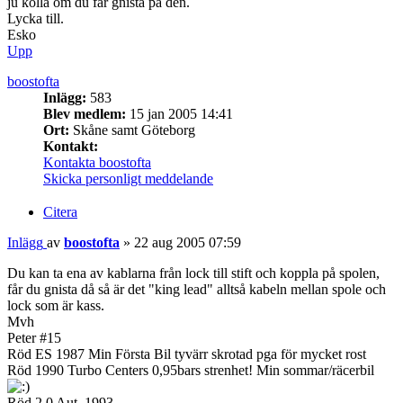
ju kolla om du får gnista på den.
Lycka till.
Esko
Upp
boostofta
Inlägg:
583
Blev medlem:
15 jan 2005 14:41
Ort:
Skåne samt Göteborg
Kontakt:
Kontakta boostofta
Skicka personligt meddelande
Citera
Inlägg
av
boostofta
»
22 aug 2005 07:59
Du kan ta ena av kablarna från lock till stift och koppla på spolen,
får du gnista då så är det "king lead" alltså kabeln mellan spole och
lock som är kass.
Mvh
Peter #15
Röd ES 1987 Min Första Bil tyvärr skrotad pga för mycket rost
Röd 1990 Turbo Centers 0,95bars strenhet! Min sommar/räcerbil
Röd 2.0 Aut. 1993