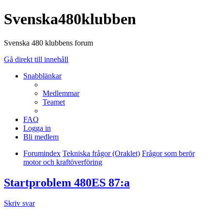
Svenska480klubben
Svenska 480 klubbens forum
Gå direkt till innehåll
Snabblänkar
Medlemmar
Teamet
FAQ
Logga in
Bli medlem
Forumindex
Tekniska frågor (Oraklet)
Frågor som berör
motor och kraftöverföring
Startproblem 480ES 87:a
Skriv svar