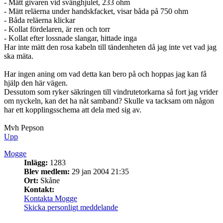
- Mätt givaren vid svänghjulet, 233 ohm
- Mätt reläerna under handskfacket, visar båda på 750 ohm
- Båda reläerna klickar
- Kollat fördelaren, är ren och torr
- Kollat efter lossnade slangar, hittade inga
Har inte mätt den rosa kabeln till tändenheten då jag inte vet vad jag
ska mäta.
Har ingen aning om vad detta kan bero på och hoppas jag kan få
hjälp den här vägen.
Dessutom som ryker säkringen till vindrutetorkarna så fort jag vrider
om nyckeln, kan det ha nåt samband? Skulle va tacksam om någon
har ett kopplingsschema att dela med sig av.
Mvh Pepson
Upp
Mogge
Inlägg:
1283
Blev medlem:
29 jan 2004 21:35
Ort:
Skåne
Kontakt:
Kontakta Mogge
Skicka personligt meddelande