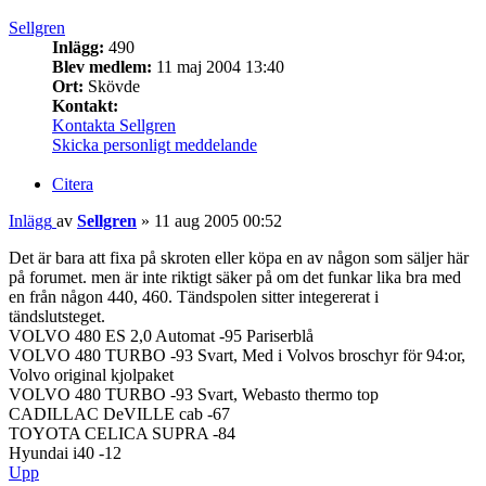
Sellgren
Inlägg:
490
Blev medlem:
11 maj 2004 13:40
Ort:
Skövde
Kontakt:
Kontakta Sellgren
Skicka personligt meddelande
Citera
Inlägg
av
Sellgren
»
11 aug 2005 00:52
Det är bara att fixa på skroten eller köpa en av någon som säljer här
på forumet. men är inte riktigt säker på om det funkar lika bra med
en från någon 440, 460. Tändspolen sitter integererat i
tändslutsteget.
VOLVO 480 ES 2,0 Automat -95 Pariserblå
VOLVO 480 TURBO -93 Svart, Med i Volvos broschyr för 94:or,
Volvo original kjolpaket
VOLVO 480 TURBO -93 Svart, Webasto thermo top
CADILLAC DeVILLE cab -67
TOYOTA CELICA SUPRA -84
Hyundai i40 -12
Upp