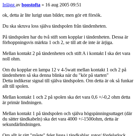
Inlägg
av
boostofta
»
16 aug 2005 09:51
ok, detta är lite lurigt utan bilder, men gör ett försök.
Du ska skruva loss själva tändspolen från tändenheten.
På tändspolen har du två stift som kopplar i tändenheten. Dessa är
förhoppningsvis märkta 1 och 2, se till att de inte är ärjiga.
Mellan kontakt 2 på tändenheten och stift A i kontakt I ska det vara
noll ohm.
Om du kopplar en lampa 12 v 4-5watt mellan kontakt 1 och 2 på
tändenheten så ska denna blinka när du "kör på starten"
Detta indikerar signal till själva tändspolen. Om detta är ok så funkar
allt till spolen.
Mellan kontakt 1 och 2 på spolen ska det vara 0,6 +/-0,2 ohm detta
är primär lindningen.
Mellan kontakt 1 på tändspolen och själva högspänningsuttaget (där
du sätter tändkabeln) ska det vara 4000 +/-1500ohm, detta är
sekundärlindningen.
Om allt är rätt "måste" felet ligga i tändkablar, rotor/ fördelarlock