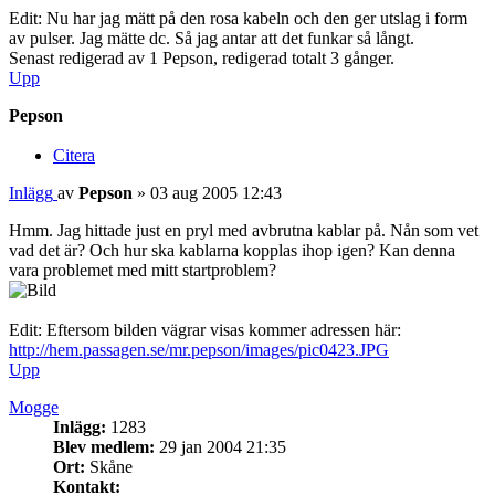
Edit: Nu har jag mätt på den rosa kabeln och den ger utslag i form
av pulser. Jag mätte dc. Så jag antar att det funkar så långt.
Senast redigerad av 1
Pepson
, redigerad totalt 3 gånger.
Upp
Pepson
Citera
Inlägg
av
Pepson
»
03 aug 2005 12:43
Hmm. Jag hittade just en pryl med avbrutna kablar på. Nån som vet
vad det är? Och hur ska kablarna kopplas ihop igen? Kan denna
vara problemet med mitt startproblem?
Edit: Eftersom bilden vägrar visas kommer adressen här:
http://hem.passagen.se/mr.pepson/images/pic0423.JPG
Upp
Mogge
Inlägg:
1283
Blev medlem:
29 jan 2004 21:35
Ort:
Skåne
Kontakt: