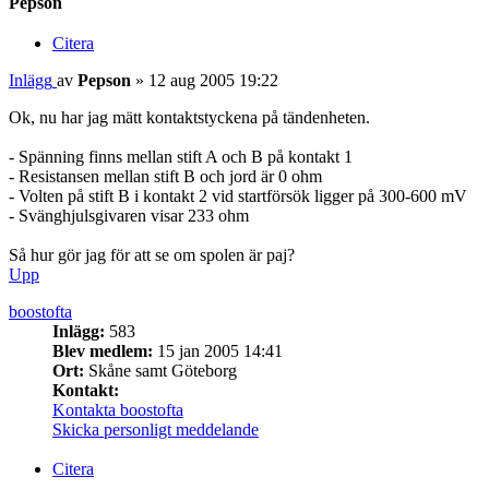
Pepson
Citera
Inlägg
av
Pepson
»
12 aug 2005 19:22
Ok, nu har jag mätt kontaktstyckena på tändenheten.
- Spänning finns mellan stift A och B på kontakt 1
- Resistansen mellan stift B och jord är 0 ohm
- Volten på stift B i kontakt 2 vid startförsök ligger på 300-600 mV
- Svänghjulsgivaren visar 233 ohm
Så hur gör jag för att se om spolen är paj?
Upp
boostofta
Inlägg:
583
Blev medlem:
15 jan 2005 14:41
Ort:
Skåne samt Göteborg
Kontakt:
Kontakta boostofta
Skicka personligt meddelande
Citera