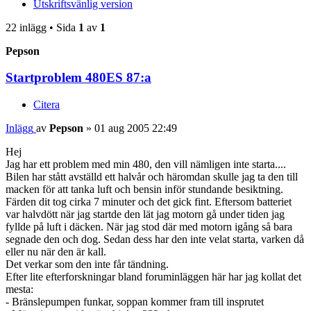
Utskriftsvänlig version
22 inlägg • Sida
1
av
1
Pepson
Startproblem 480ES 87:a
Citera
Inlägg
av
Pepson
»
01 aug 2005 22:49
Hej
Jag har ett problem med min 480, den vill nämligen inte starta....
Bilen har stått avställd ett halvår och häromdan skulle jag ta den till
macken för att tanka luft och bensin inför stundande besiktning.
Färden dit tog cirka 7 minuter och det gick fint. Eftersom batteriet
var halvdött när jag startde den lät jag motorn gå under tiden jag
fyllde på luft i däcken. När jag stod där med motorn igång så bara
segnade den och dog. Sedan dess har den inte velat starta, varken då
eller nu när den är kall.
Det verkar som den inte får tändning.
Efter lite efterforskningar bland foruminläggen här har jag kollat det
mesta:
- Bränslepumpen funkar, soppan kommer fram till insprutet