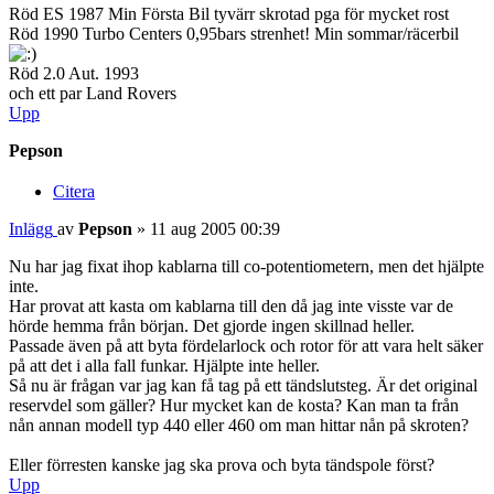
Röd ES 1987 Min Första Bil tyvärr skrotad pga för mycket rost
Röd 1990 Turbo Centers 0,95bars strenhet! Min sommar/räcerbil
Röd 2.0 Aut. 1993
och ett par Land Rovers
Upp
Pepson
Citera
Inlägg
av
Pepson
»
11 aug 2005 00:39
Nu har jag fixat ihop kablarna till co-potentiometern, men det hjälpte
inte.
Har provat att kasta om kablarna till den då jag inte visste var de
hörde hemma från början. Det gjorde ingen skillnad heller.
Passade även på att byta fördelarlock och rotor för att vara helt säker
på att det i alla fall funkar. Hjälpte inte heller.
Så nu är frågan var jag kan få tag på ett tändslutsteg. Är det original
reservdel som gäller? Hur mycket kan de kosta? Kan man ta från
nån annan modell typ 440 eller 460 om man hittar nån på skroten?
Eller förresten kanske jag ska prova och byta tändspole först?
Upp