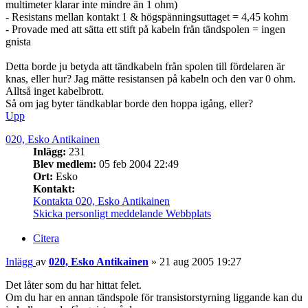
multimeter klarar inte mindre än 1 ohm)
- Resistans mellan kontakt 1 & högspänningsuttaget = 4,45 kohm
- Provade med att sätta ett stift på kabeln från tändspolen = ingen
gnista
Detta borde ju betyda att tändkabeln från spolen till fördelaren är
knas, eller hur? Jag mätte resistansen på kabeln och den var 0 ohm.
Alltså inget kabelbrott.
Så om jag byter tändkablar borde den hoppa igång, eller?
Upp
020, Esko Antikainen
Inlägg:
231
Blev medlem:
05 feb 2004 22:49
Ort:
Esko
Kontakt:
Kontakta 020, Esko Antikainen
Skicka personligt meddelande
Webbplats
Citera
Inlägg
av
020, Esko Antikainen
»
21 aug 2005 19:27
Det låter som du har hittat felet.
Om du har en annan tändspole för transistorstyrning liggande kan du