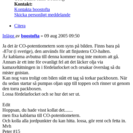
Kontakt:
Kontakta boostofta
Skicka personligt meddelande
Citera
Inlägg
av
boostofta
»
09 aug 2005 09:50
Ja det är CO-potentiometern som syns på bilden. Finns bara på
-87or (i sverige), den används för att finjustera CO-halten.
Är kablarna avbutna till denna kommer nog inte motorn att gå.
Annars är ett inte för ovanligt fel att det läcker olja via
kamaxeltätningen in i fördelarlocket och orsakar överslag så du
mister gnistan.
Kan nog vara troligt om bilen stått ett tag så torkar packboxen. När
du sedan startar så pumpas oljan upp till toppen och rinner ut genom
den torra packboxen.
Lossa fördelarlocket och se hur det ser ut.
Edit
Hoppsan, du hade visst kollat det.......
men fixa kablarna till CO-potentiometern.
Och kolla alla jordpunkter du kan hitta. lossa, gör rent och fetta in.
Mvh
Peter #15