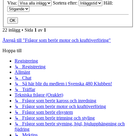
Visa:
Sortera efter:
Håll:
22 inlägg • Sida
1
av
1
Återgå till "Frågor som berör motor och kraftöverföring"
Hoppa till
Registrering
↳ Registrering
Allmänt
↳ Chat
↳ Så här blir du medlem i Svenska 480 Klubben!
↳ Träffar
Tekniska frågor (Oraklet)
↳ Frågor som berör kaross och inredning
↳ Frågor som berör motor och kraftöverföring
↳ Frågor som berör elsystem
↳ Frågor som berör trimning och styling
↳ Frågor som berör styrning, hjul, hjulupphängning och
fjädring
↳ Mektips