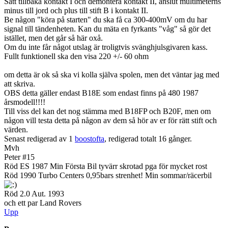
Sätt tillbaka kontakt I och demontera kontakt II, anslut multimeterns
minus till jord och plus till stift B i kontakt II.
Be någon "köra på starten" du ska få ca 300-400mV om du har
signal till tändenheten. Kan du mäta en fyrkants "våg" så gör det
istället, men det går så här oxå.
Om du inte får något utslag är troligtvis svänghjulsgivaren kass.
Fullt funktionell ska den visa 220 +/- 60 ohm
om detta är ok så ska vi kolla själva spolen, men det väntar jag med
att skriva.
OBS detta gäller endast B18E som endast finns på 480 1987
årsmodell!!!!
Till viss del kan det nog stämma med B18FP och B20F, men om
någon vill testa detta på någon av dem så hör av er för rätt stift och
värden.
Senast redigerad av 1
boostofta
, redigerad totalt 16 gånger.
Mvh
Peter #15
Röd ES 1987 Min Första Bil tyvärr skrotad pga för mycket rost
Röd 1990 Turbo Centers 0,95bars strenhet! Min sommar/räcerbil
Röd 2.0 Aut. 1993
och ett par Land Rovers
Upp