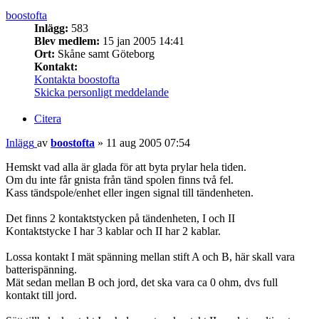
boostofta
Inlägg:
583
Blev medlem:
15 jan 2005 14:41
Ort:
Skåne samt Göteborg
Kontakt:
Kontakta boostofta
Skicka personligt meddelande
Citera
Inlägg
av
boostofta
»
11 aug 2005 07:54
Hemskt vad alla är glada för att byta prylar hela tiden.
Om du inte får gnista från tänd spolen finns två fel.
Kass tändspole/enhet eller ingen signal till tändenheten.
Det finns 2 kontaktstycken på tändenheten, I och II
Kontaktstycke I har 3 kablar och II har 2 kablar.
Lossa kontakt I mät spänning mellan stift A och B, här skall vara
batterispänning.
Mät sedan mellan B och jord, det ska vara ca 0 ohm, dvs full
kontakt till jord.