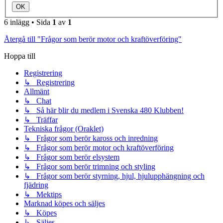
6 inlägg • Sida
1
av
1
Återgå till "Frågor som berör motor och kraftöverföring"
Hoppa till
Registrering
↳ Registrering
Allmänt
↳ Chat
↳ Så här blir du medlem i Svenska 480 Klubben!
↳ Träffar
Tekniska frågor (Oraklet)
↳ Frågor som berör kaross och inredning
↳ Frågor som berör motor och kraftöverföring
↳ Frågor som berör elsystem
↳ Frågor som berör trimning och styling
↳ Frågor som berör styrning, hjul, hjulupphängning och
fjädring
↳ Mektips
Marknad köpes och säljes
↳ Köpes
↳ Säljes