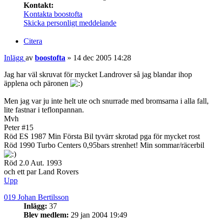
Kontakt:
Kontakta boostofta
Skicka personligt meddelande
Citera
Inlägg
av
boostofta
»
14 dec 2005 14:28
Jag har väl skruvat för mycket Landrover så jag blandar ihop
äpplena och päronen
Men jag var ju inte helt ute och snurrade med bromsarna i alla fall,
lite fastnar i teflonpannan.
Mvh
Peter #15
Röd ES 1987 Min Första Bil tyvärr skrotad pga för mycket rost
Röd 1990 Turbo Centers 0,95bars strenhet! Min sommar/räcerbil
Röd 2.0 Aut. 1993
och ett par Land Rovers
Upp
019 Johan Bertilsson
Inlägg:
37
Blev medlem:
29 jan 2004 19:49