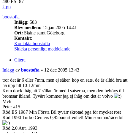
480 ES -87
Upp
boostofta
Inlägg:
583
Blev medlem:
15 jan 2005 14:41
Ort:
Skåne samt Göteborg
Kontakt:
Kontakta boostofta
Skicka personligt meddelande
Citera
Inlägg
av
boostofta
»
12 dec 2005 13:43
tror det är 6 eller 7mm. men ej säker. köp en sats, de är alltid bra att
ha upp till 10-12mm.
Kom dock ihåg att 7 sällan är med i satserna, men den behövs till
bromsar ibland. Tyvärr kommer jag ej ihåg om det är volvo
Mvh
Peter #15
Röd ES 1987 Min Första Bil tyvärr skrotad pga för mycket rost
Röd 1990 Turbo Centers 0,95bars strenhet! Min sommar/räcerbil
Röd 2.0 Aut. 1993