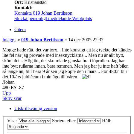
Ort:
Kristianstad
Kontakt:
Kontakta 019 Johan Bertilsson
Skicka personligt meddelande
Webbplats
Citera
Inlägg
av
019 Johan Bertilsson
»
14 dec 2005 22:37
Mogge hade rätt, det var torx... Inte konstigt att jag tyckte det kändes
lite fel när jag provade med insexnycklarna... Men nu är allt bytt,
skönt det... Hög tid, det skramlade ganska bra i löprullen. Jag har
inte bytt rullarna innan, bara remmen. Men jag har ju inte haft bilen
så länge än, blir bara 9 år sen jag köpte den i mars... För 480:n blir
det 10-års jubiléeum i min ägo till våren...
/Johan
480 ES -87
Upp
Skriv svar
Utskriftsvänlig version
Visa:
Sortera efter:
Håll: