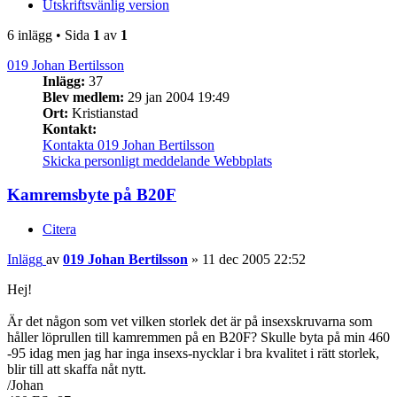
Utskriftsvänlig version
6 inlägg • Sida
1
av
1
019 Johan Bertilsson
Inlägg:
37
Blev medlem:
29 jan 2004 19:49
Ort:
Kristianstad
Kontakt:
Kontakta 019 Johan Bertilsson
Skicka personligt meddelande
Webbplats
Kamremsbyte på B20F
Citera
Inlägg
av
019 Johan Bertilsson
»
11 dec 2005 22:52
Hej!
Är det någon som vet vilken storlek det är på insexskruvarna som
håller löprullen till kamremmen på en B20F? Skulle byta på min 460
-95 idag men jag har inga insexs-nycklar i bra kvalitet i rätt storlek,
blir till att skaffa nåt nytt.
/Johan