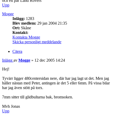
och ett par Land Rovers
Upp
Mogge
Inlägg:
1283
Blev medlem:
29 jan 2004 21:35
Ort:
Skåne
Kontakt:
Kontakta Mogge
Skicka personligt meddelande
Citera
Inlägg
av
Mogge
»
12 dec 2005 14:24
Hej!
Tyvärr ligger 480centersidan nere, där har jag lagt ut det. Men jag
håller nästan med Peter, antingen är det 5 eller 6mm. På vissa bilar
har jag även stött på torx.
7mm sitter till glidbultarna bak, bromsoken.
Mvh Jonas
Upp