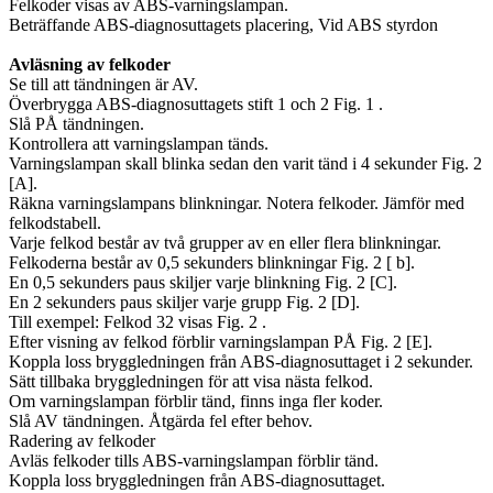
Felkoder visas av ABS-varningslampan.
Beträffande ABS-diagnosuttagets placering, Vid ABS styrdon
Avläsning av felkoder
Se till att tändningen är AV.
Överbrygga ABS-diagnosuttagets stift 1 och 2 Fig. 1 .
Slå PÅ tändningen.
Kontrollera att varningslampan tänds.
Varningslampan skall blinka sedan den varit tänd i 4 sekunder Fig. 2
[A].
Räkna varningslampans blinkningar. Notera felkoder. Jämför med
felkodstabell.
Varje felkod består av två grupper av en eller flera blinkningar.
Felkoderna består av 0,5 sekunders blinkningar Fig. 2 [ b].
En 0,5 sekunders paus skiljer varje blinkning Fig. 2 [C].
En 2 sekunders paus skiljer varje grupp Fig. 2 [D].
Till exempel: Felkod 32 visas Fig. 2 .
Efter visning av felkod förblir varningslampan PÅ Fig. 2 [E].
Koppla loss bryggledningen från ABS-diagnosuttaget i 2 sekunder.
Sätt tillbaka bryggledningen för att visa nästa felkod.
Om varningslampan förblir tänd, finns inga fler koder.
Slå AV tändningen. Åtgärda fel efter behov.
Radering av felkoder
Avläs felkoder tills ABS-varningslampan förblir tänd.
Koppla loss bryggledningen från ABS-diagnosuttaget.