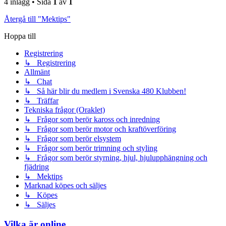
4 inlägg • Sida
1
av
1
Återgå till "Mektips"
Hoppa till
Registrering
↳ Registrering
Allmänt
↳ Chat
↳ Så här blir du medlem i Svenska 480 Klubben!
↳ Träffar
Tekniska frågor (Oraklet)
↳ Frågor som berör kaross och inredning
↳ Frågor som berör motor och kraftöverföring
↳ Frågor som berör elsystem
↳ Frågor som berör trimning och styling
↳ Frågor som berör styrning, hjul, hjulupphängning och
fjädring
↳ Mektips
Marknad köpes och säljes
↳ Köpes
↳ Säljes
Vilka är online