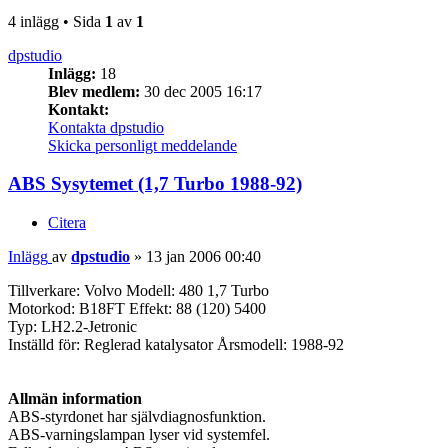
4 inlägg • Sida
1
av
1
dpstudio
Inlägg:
18
Blev medlem:
30 dec 2005 16:17
Kontakt:
Kontakta dpstudio
Skicka personligt meddelande
ABS Sysytemet (1,7 Turbo 1988-92)
Citera
Inlägg
av
dpstudio
»
13 jan 2006 00:40
Tillverkare: Volvo Modell: 480 1,7 Turbo
Motorkod: B18FT Effekt: 88 (120) 5400
Typ: LH2.2-Jetronic
Inställd för: Reglerad katalysator Årsmodell: 1988-92
Allmän information
ABS-styrdonet har självdiagnosfunktion.
ABS-varningslampan lyser vid systemfel.