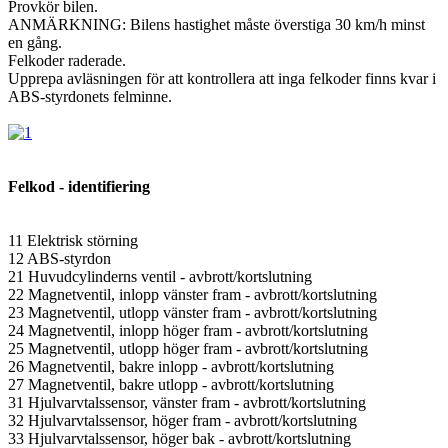
Provkör bilen.
ANMÄRKNING: Bilens hastighet måste överstiga 30 km/h minst
en gång.
Felkoder raderade.
Upprepa avläsningen för att kontrollera att inga felkoder finns kvar i
ABS-styrdonets felminne.
Felkod - identifiering
11 Elektrisk störning
12 ABS-styrdon
21 Huvudcylinderns ventil - avbrott/kortslutning
22 Magnetventil, inlopp vänster fram - avbrott/kortslutning
23 Magnetventil, utlopp vänster fram - avbrott/kortslutning
24 Magnetventil, inlopp höger fram - avbrott/kortslutning
25 Magnetventil, utlopp höger fram - avbrott/kortslutning
26 Magnetventil, bakre inlopp - avbrott/kortslutning
27 Magnetventil, bakre utlopp - avbrott/kortslutning
31 Hjulvarvtalssensor, vänster fram - avbrott/kortslutning
32 Hjulvarvtalssensor, höger fram - avbrott/kortslutning
33 Hjulvarvtalssensor, höger bak - avbrott/kortslutning