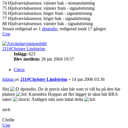
74 Hjulvarvtalssensor, vänster bak - stomanslutning
75 Hjulvarvtalssensor, vänster fram - signalstörning
76 Hjulvarvtalssensor, höger fram - signalstörning
77 Hjulvarvtalssensor, höger bak - signalstörning
88 Hjulvarvtalssensor, vänster bak - signalstörning
Senast redigerad av 1
dpstudio
, redigerad totalt 17 gånger.
Upp
211#Christer Lindström
Inlägg:
623
Blev medlem:
28 jan 2004 19:57
Citera
Inlägg
av
211#Christer Lindström
»
14 jan 2006 03:36
Hej
dpstudio, De är precis sånt här som vi vill ha på den här
platsen
Kanonbra Hoppas att fler lägger in såna här BRA
saker
Äntligen nån som fattat detta
mvh
Chrille
Upp