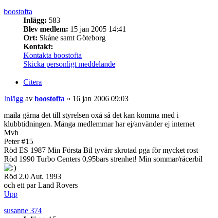
boostofta
Inlägg:
583
Blev medlem:
15 jan 2005 14:41
Ort:
Skåne samt Göteborg
Kontakt:
Kontakta boostofta
Skicka personligt meddelande
Citera
Inlägg
av
boostofta
»
16 jan 2006 09:03
maila gärna det till styrelsen oxå så det kan komma med i
klubbtidningen. Många medlemmar har ej/använder ej internet
Mvh
Peter #15
Röd ES 1987 Min Första Bil tyvärr skrotad pga för mycket rost
Röd 1990 Turbo Centers 0,95bars strenhet! Min sommar/räcerbil
Röd 2.0 Aut. 1993
och ett par Land Rovers
Upp
susanne 374