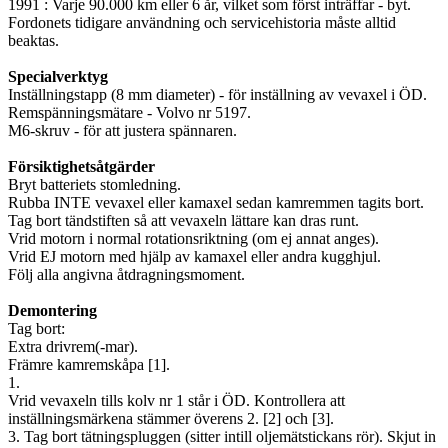
1991 : Varje 90.000 km eller 6 år, vilket som först inträffar - byt.
Fordonets tidigare användning och servicehistoria måste alltid
beaktas.
Specialverktyg
Inställningstapp (8 mm diameter) - för inställning av vevaxel i ÖD.
Remspänningsmätare - Volvo nr 5197.
M6-skruv - för att justera spännaren.
Försiktighetsåtgärder
Bryt batteriets stomledning.
Rubba INTE vevaxel eller kamaxel sedan kamremmen tagits bort.
Tag bort tändstiften så att vevaxeln lättare kan dras runt.
Vrid motorn i normal rotationsriktning (om ej annat anges).
Vrid EJ motorn med hjälp av kamaxel eller andra kugghjul.
Följ alla angivna åtdragningsmoment.
Demontering
Tag bort:
Extra drivrem(-mar).
Främre kamremskåpa [1].
1.
Vrid vevaxeln tills kolv nr 1 står i ÖD. Kontrollera att
inställningsmärkena stämmer överens 2. [2] och [3].
3. Tag bort tätningspluggen (sitter intill oljemätstickans rör). Skjut in