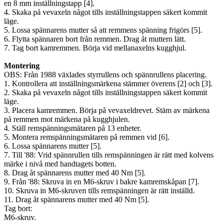
en 8 mm inställningstapp [4].
4. Skaka på vevaxeln något tills inställningstappen säkert kommit
läge.
5. Lossa spännarens mutter så att remmens spänning frigörs [5].
6. Flytta spännaren bort från remmen. Drag åt muttern lätt.
7. Tag bort kamremmen. Börja vid mellanaxelns kugghjul.
Montering
OBS: Från 1988 växlades styrrullens och spännrullens placering.
1. Kontrollera att inställningsmärkena stämmer överens [2] och [3].
2. Skaka på vevaxeln något tills inställningstappen säkert kommit
läge.
3. Placera kamremmen. Börja på vevaxeldrevet. Stäm av märkena
på remmen mot märkena på kugghjulen.
4. Ställ remspänningsmätaren på 13 enheter.
5. Montera remspänningsmätaren på remmen vid [6].
6. Lossa spännarens mutter [5].
7. Till '88: Vrid spännrullen tills remspänningen är rätt med kolvens
märke i nivå med handtagets botten.
8. Drag åt spännarens mutter med 40 Nm [5].
9. Från '88: Skruva in en M6-skruv i bakre kamremskåpan [7].
10. Skruva in M6-skruven tills remspänningen är rätt inställd.
11. Drag åt spännarens mutter med 40 Nm [5].
Tag bort:
M6-skruv.