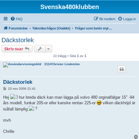
Svenska480klubben
FAQ
Bli medlem
Logga in
Forumindex
Tekniska frågor (Oraklet)
Frågor som berör styrning, hjul, hjulupphängning och fjädring
Däckstorlek
Skriv svar
10 inlägg • Sida
1
av
1
211#Christer Lindström
Däckstorlek
I
23 nov 2006 21:41
n
l
Hej
hur breda däck kan man lägga på volvo 480 orginalfälgar 15" -94
ä
års modell, funkar 205-or eller kanske rentav 225-or
vilken däckhöjd är
g
g
isåfall lämplig
mvh
Chrille