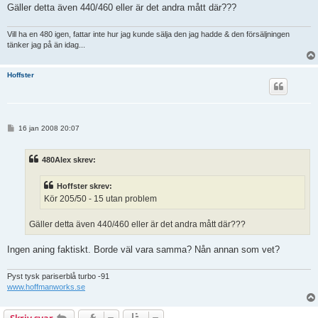
Gäller detta även 440/460 eller är det andra mått där???
Vill ha en 480 igen, fattar inte hur jag kunde sälja den jag hadde & den försäljningen
tänker jag på än idag...
Hoffster
I
16 jan 2008 20:07
n
l
ä
480Alex skrev:
g
g
Hoffster skrev:
Kör 205/50 - 15 utan problem
Gäller detta även 440/460 eller är det andra mått där???
Ingen aning faktiskt. Borde väl vara samma? Nån annan som vet?
Pyst tysk pariserblå turbo -91
www.hoffmanworks.se