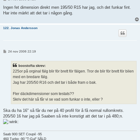
n
l
Ingen fet dimension direkt men 195/50 R15 har jag, och det funkar fint.
ä
Har inte märkt att det tar i någon gång.
g
g
122. Jonas Andersson
I
24 nov 2006 22:19
n
l
ä
boostofta skrev:
g
g
225or på orginal fälg blir för brett för fälgen. Tror de blir för brett för bilen
med en bredare fälg.
Jag har 205/50 R16 och det tar i både fram o bak.
Fler däckdimensioner som testats??
Skriv det här så får vi se vad som funkar o inte, eller ?
Ska du ha 16" så får du ner på 40 profil för å få normal rullomkrets.
205/50 16 har jag på Saaben så inte konstigt att det tar i på 480;n.
Saab 900 SET Coupé -95
460 Turbo -90 "T-Gul" SÅLD