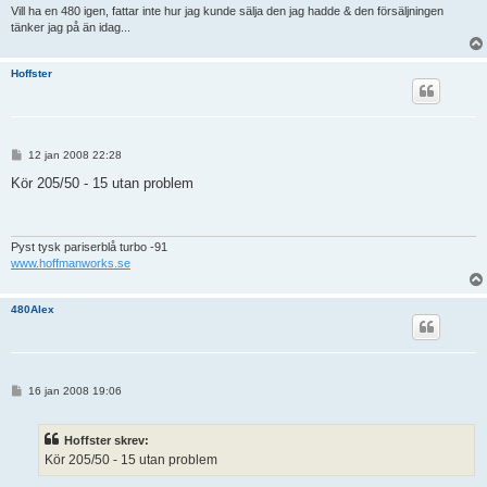
Vill ha en 480 igen, fattar inte hur jag kunde sälja den jag hadde & den försäljningen
tänker jag på än idag...
Hoffster
I
12 jan 2008 22:28
n
l
Kör 205/50 - 15 utan problem
ä
g
g
Pyst tysk pariserblå turbo -91
www.hoffmanworks.se
480Alex
I
16 jan 2008 19:06
n
l
ä
Hoffster skrev:
g
g
Kör 205/50 - 15 utan problem