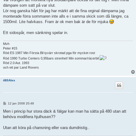
dämpare som satt på var slut.
Lör nog ganska hårt för jag har märkt att de fina orginal dämparna jag
monterade förra sommaren inte alls e i samma skick som då längre, ca
1500mil. Lite halvkass. Fram är ok men bak är de för mjuka
Ett sidospår, men sänkning spelar in.
Mvh
Peter #15
Röd ES 1987 Min Första Bil tyvärr skrotad pga för mycket rost
Röd 1990 Turbo Centers 0,95bars strenhet! Min sommar/räcerbil
Röd 2.0 Aut. 1993
och ett par Land Rovers
480Alex
I
12 jan 2008 20:48
n
l
Men i princip hur stora däck & fälgar kan man ha sätta på 480 utan att
ä
behöva modifiera hjulhusen??
g
g
Utan att köra på chansning eller vara dumdristig..