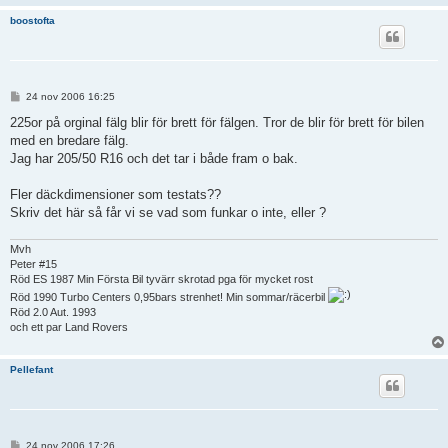
boostofta
I
24 nov 2006 16:25
n
l
225or på orginal fälg blir för brett för fälgen. Tror de blir för brett för bilen
ä
med en bredare fälg.
g
g
Jag har 205/50 R16 och det tar i både fram o bak.
Fler däckdimensioner som testats??
Skriv det här så får vi se vad som funkar o inte, eller ?
Mvh
Peter #15
Röd ES 1987 Min Första Bil tyvärr skrotad pga för mycket rost
Röd 1990 Turbo Centers 0,95bars strenhet! Min sommar/räcerbil
Röd 2.0 Aut. 1993
och ett par Land Rovers
Pellefant
I
24 nov 2006 17:26