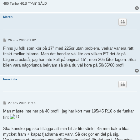
480 Turbo -91B "T-Vit" SÅLD
Martin
I
26 nov 2006 01:02
n
l
Finns ju folk som kör på 17" med 225or utan problem, verkar variera rätt
ä
friskt mellan bilarna. Men det handlar väl lite om vilken ET det är på
g
g
fälgarna också, jag har inte koll på original 15", men 205 låter lagom. Ska
bilen vara någorlunda bekväm så ska du väl köra på 50/55/60 profil.
boostofta
I
27 nov 2006 11:16
n
l
Man måste inte ner på 40 profil, jag har kört mer 195/45 R16 o de funkar
ä
fint
g
g
Ska kanske jag ska tillägga att min bil är lite sänkt. 45 mm bak o lika
mycket fram + kapat fjädrarna ett varv. Så det gör en del på sig.
Var tvungen att montera nya stötdämpare också för det tog i. Men mina