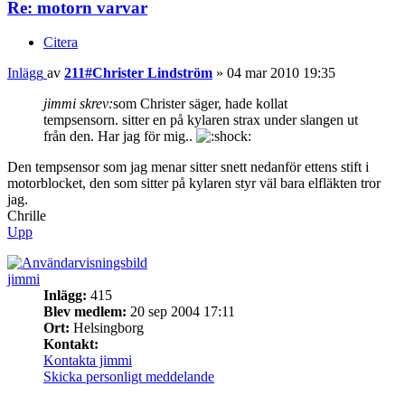
Re: motorn varvar
Citera
Inlägg
av
211#Christer Lindström
»
04 mar 2010 19:35
jimmi skrev:
som Christer säger, hade kollat
tempsensorn. sitter en på kylaren strax under slangen ut
från den. Har jag för mig..
Den tempsensor som jag menar sitter snett nedanför ettens stift i
motorblocket, den som sitter på kylaren styr väl bara elfläkten tror
jag.
Chrille
Upp
jimmi
Inlägg:
415
Blev medlem:
20 sep 2004 17:11
Ort:
Helsingborg
Kontakt:
Kontakta jimmi
Skicka personligt meddelande