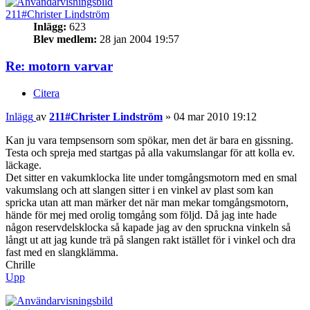
211#Christer Lindström
Inlägg:
623
Blev medlem:
28 jan 2004 19:57
Re: motorn varvar
Citera
Inlägg
av
211#Christer Lindström
»
04 mar 2010 19:12
Kan ju vara tempsensorn som spökar, men det är bara en gissning.
Testa och spreja med startgas på alla vakumslangar för att kolla ev.
läckage.
Det sitter en vakumklocka lite under tomgångsmotorn med en smal
vakumslang och att slangen sitter i en vinkel av plast som kan
spricka utan att man märker det när man mekar tomgångsmotorn,
hände för mej med orolig tomgång som följd. Då jag inte hade
någon reservdelsklocka så kapade jag av den spruckna vinkeln så
långt ut att jag kunde trä på slangen rakt istället för i vinkel och dra
fast med en slangklämma.
Chrille
Upp