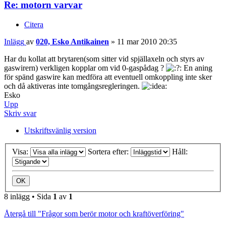
Re: motorn varvar
Citera
Inlägg
av
020, Esko Antikainen
»
11 mar 2010 20:35
Har du kollat att brytaren(som sitter vid spjällaxeln och styrs av
gaswirern) verkligen kopplar om vid 0-gaspådag ?
En aning
för spänd gaswire kan medföra att eventuell omkoppling inte sker
och då aktiveras inte tomgångsregleringen.
Esko
Upp
Skriv svar
Utskriftsvänlig version
Visa:
Sortera efter:
Håll:
8 inlägg • Sida
1
av
1
Återgå till "Frågor som berör motor och kraftöverföring"