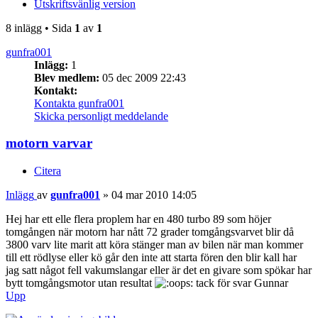
Utskriftsvänlig version
8 inlägg • Sida
1
av
1
gunfra001
Inlägg:
1
Blev medlem:
05 dec 2009 22:43
Kontakt:
Kontakta gunfra001
Skicka personligt meddelande
motorn varvar
Citera
Inlägg
av
gunfra001
»
04 mar 2010 14:05
Hej har ett elle flera proplem har en 480 turbo 89 som höjer
tomgången när motorn har nått 72 grader tomgångsvarvet blir då
3800 varv lite marit att köra stänger man av bilen när man kommer
till ett rödlyse eller kö går den inte att starta fören den blir kall har
jag satt något fell vakumslangar eller är det en givare som spökar har
bytt tomgångsmotor utan resultat
tack för svar Gunnar
Upp