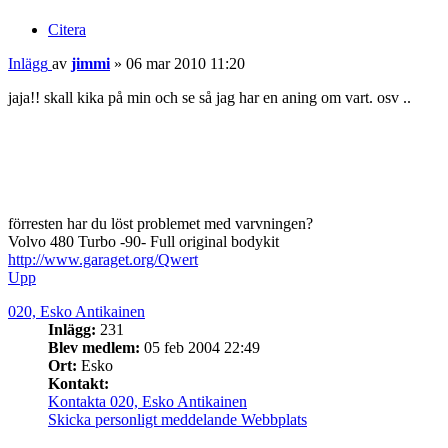
Citera
Inlägg
av
jimmi
»
06 mar 2010 11:20
jaja!! skall kika på min och se så jag har en aning om vart. osv ..
förresten har du löst problemet med varvningen?
Volvo 480 Turbo -90- Full original bodykit
http://www.garaget.org/Qwert
Upp
020, Esko Antikainen
Inlägg:
231
Blev medlem:
05 feb 2004 22:49
Ort:
Esko
Kontakt:
Kontakta 020, Esko Antikainen
Skicka personligt meddelande
Webbplats