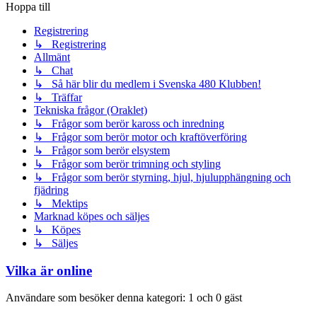
Hoppa till
Registrering
↳ Registrering
Allmänt
↳ Chat
↳ Så här blir du medlem i Svenska 480 Klubben!
↳ Träffar
Tekniska frågor (Oraklet)
↳ Frågor som berör kaross och inredning
↳ Frågor som berör motor och kraftöverföring
↳ Frågor som berör elsystem
↳ Frågor som berör trimning och styling
↳ Frågor som berör styrning, hjul, hjulupphängning och
fjädring
↳ Mektips
Marknad köpes och säljes
↳ Köpes
↳ Säljes
Vilka är online
Användare som besöker denna kategori: 1 och 0 gäst