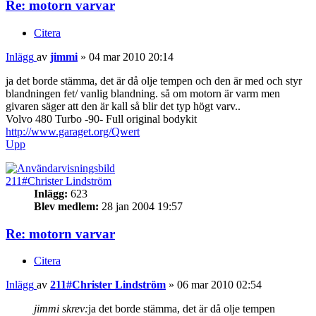
Re: motorn varvar
Citera
Inlägg
av
jimmi
»
04 mar 2010 20:14
ja det borde stämma, det är då olje tempen och den är med och styr
blandningen fet/ vanlig blandning. så om motorn är varm men
givaren säger att den är kall så blir det typ högt varv..
Volvo 480 Turbo -90- Full original bodykit
http://www.garaget.org/Qwert
Upp
211#Christer Lindström
Inlägg:
623
Blev medlem:
28 jan 2004 19:57
Re: motorn varvar
Citera
Inlägg
av
211#Christer Lindström
»
06 mar 2010 02:54
jimmi skrev:
ja det borde stämma, det är då olje tempen