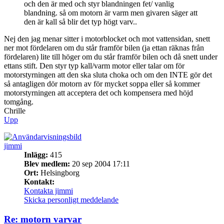
och den är med och styr blandningen fet/ vanlig
blandning. så om motorn är varm men givaren säger att
den är kall så blir det typ högt varv..
Nej den jag menar sitter i motorblocket och mot vattensidan, snett
ner mot fördelaren om du står framför bilen (ja ettan räknas från
fördelaren) lite till höger om du står framför bilen och då snett under
ettans stift. Den styr typ kall/varm motor eller talar om för
motorstyrningen att den ska sluta choka och om den INTE gör det
så antagligen dör motorn av för mycket soppa eller så kommer
motorstyrningen att acceptera det och kompensera med höjd
tomgång.
Chrille
Upp
jimmi
Inlägg:
415
Blev medlem:
20 sep 2004 17:11
Ort:
Helsingborg
Kontakt:
Kontakta jimmi
Skicka personligt meddelande
Re: motorn varvar