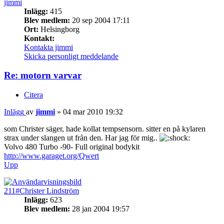
jimmi
Inlägg:
415
Blev medlem:
20 sep 2004 17:11
Ort:
Helsingborg
Kontakt:
Kontakta jimmi
Skicka personligt meddelande
Re: motorn varvar
Citera
Inlägg
av
jimmi
»
04 mar 2010 19:32
som Christer säger, hade kollat tempsensorn. sitter en på kylaren
strax under slangen ut från den. Har jag för mig..
Volvo 480 Turbo -90- Full original bodykit
http://www.garaget.org/Qwert
Upp
211#Christer Lindström
Inlägg:
623
Blev medlem:
28 jan 2004 19:57