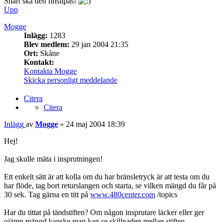
Snart ska den finslipas!
Upp
Mogge
Inlägg:
1283
Blev medlem:
29 jan 2004 21:35
Ort:
Skåne
Kontakt:
Kontakta Mogge
Skicka personligt meddelande
Citera
Citera
Inlägg
av
Mogge
»
24 maj 2004 18:39
Hej!
Jag skulle mäta i insprutningen!
Ett enkelt sätt är att kolla om du har bränsletryck är att testa om du
har flöde, tag bort returslangen och starta, se vilken mängd du får på
30 sek. Tag gärna en titt på
www.480center.com
/topics
Har du tittat på tändstiften? Om någon insprutare läcker eller ger
ojämn mängd kanske man kan se skillnaden mellan stiften.