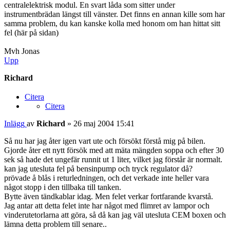
centralelektrisk modul. En svart låda som sitter under
instrumentbrädan längst till vänster. Det finns en annan kille som har
samma problem, du kan kanske kolla med honom om han hittat sitt
fel (här på sidan)
Mvh Jonas
Upp
Richard
Citera
Citera
Inlägg
av
Richard
»
26 maj 2004 15:41
Så nu har jag åter igen vart ute och försökt förstå mig på bilen.
Gjorde åter ett nytt försök med att mäta mängden soppa och efter 30
sek så hade det ungefär runnit ut 1 liter, vilket jag förstår är normalt.
kan jag utesluta fel på bensinpump och tryck regulator då?
prövade å blås i returledningen, och det verkade inte heller vara
något stopp i den tillbaka till tanken.
Bytte även tändkablar idag. Men felet verkar fortfarande kvarstå.
Jag antar att detta felet inte har något med flimret av lampor och
vinderutetorlarna att göra, så då kan jag väl utesluta CEM boxen och
lämna detta problem till senare..