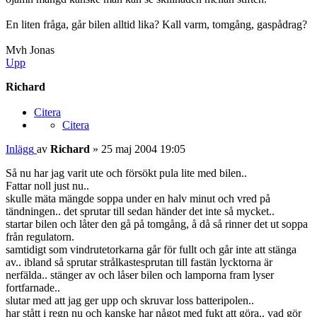
En liten fråga, går bilen alltid lika? Kall varm, tomgång, gaspådrag?
Mvh Jonas
Upp
Richard
Citera
Citera
Inlägg
av
Richard
»
25 maj 2004 19:05
Så nu har jag varit ute och försökt pula lite med bilen..
Fattar noll just nu..
skulle mäta mängde soppa under en halv minut och vred på
tändningen.. det sprutar till sedan händer det inte så mycket..
startar bilen och låter den gå på tomgång, å då så rinner det ut soppa
från regulatorn.
samtidigt som vindrutetorkarna går för fullt och går inte att stänga
av.. ibland så sprutar strålkastesprutan till fastän lycktorna är
nerfälda.. stänger av och låser bilen och lamporna fram lyser
fortfarnade..
slutar med att jag ger upp och skruvar loss batteripolen..
har stått i regn nu och kanske har något med fukt att göra.. vad gör