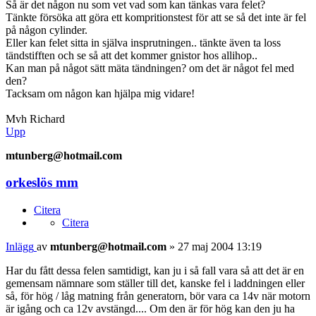
Så är det någon nu som vet vad som kan tänkas vara felet?
Tänkte försöka att göra ett kompritionstest för att se så det inte är fel
på någon cylinder.
Eller kan felet sitta in själva insprutningen.. tänkte även ta loss
tändstifften och se så att det kommer gnistor hos allihop..
Kan man på något sätt mäta tändningen? om det är något fel med
den?
Tacksam om någon kan hjälpa mig vidare!
Mvh Richard
Upp
mtunberg@hotmail.com
orkeslös mm
Citera
Citera
Inlägg
av
mtunberg@hotmail.com
»
27 maj 2004 13:19
Har du fått dessa felen samtidigt, kan ju i så fall vara så att det är en
gemensam nämnare som ställer till det, kanske fel i laddningen eller
så, för hög / låg matning från generatorn, bör vara ca 14v när motorn
är igång och ca 12v avstängd.... Om den är för hög kan den ju ha