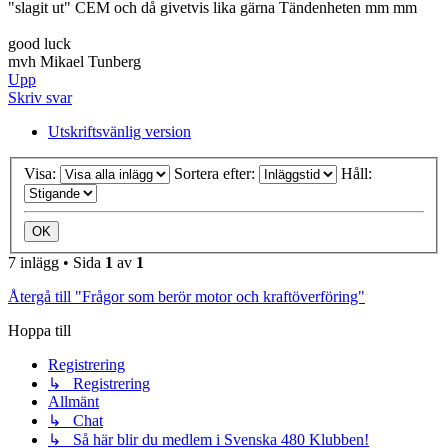
"slagit ut" CEM och då givetvis lika gärna Tändenheten mm mm
good luck
mvh Mikael Tunberg
Upp
Skriv svar
Utskriftsvänlig version
Visa:
Sortera efter:
Håll:
7 inlägg • Sida
1
av
1
Återgå till "Frågor som berör motor och kraftöverföring"
Hoppa till
Registrering
↳ Registrering
Allmänt
↳ Chat
↳ Så här blir du medlem i Svenska 480 Klubben!