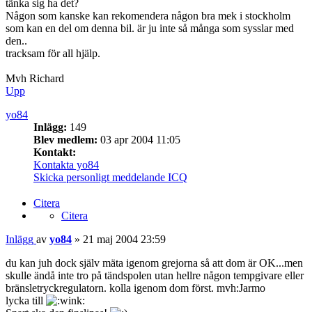
tänka sig ha det?
Någon som kanske kan rekomendera någon bra mek i stockholm
som kan en del om denna bil. är ju inte så många som sysslar med
den..
tracksam för all hjälp.
Mvh Richard
Upp
yo84
Inlägg:
149
Blev medlem:
03 apr 2004 11:05
Kontakt:
Kontakta yo84
Skicka personligt meddelande
ICQ
Citera
Citera
Inlägg
av
yo84
»
21 maj 2004 23:59
du kan juh dock själv mäta igenom grejorna så att dom är OK...men
skulle ändå inte tro på tändspolen utan hellre någon tempgivare eller
bränsletryckregulatorn. kolla igenom dom först. mvh:Jarmo
lycka till