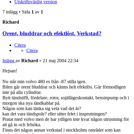
Utskriftsvänlig version
7 inlägg • Sida
1
av
1
Richard
Orent, bluddrar och efektlöst. Verkstad?
Citera
Citera
Inlägg
av
Richard
»
21 maj 2004 22:34
Hejsan!
Nu står min volvo 480 es från -87 stilla igen.
Bilen går orent bluddrar och känns helt efektlös. Går förmodligen
inte på alla cylindrar.
Bytt tändstifft, fördelare, rotor, sojällägeskontakt, bensinpump och i
morgon ska nya tändkablar på.
Någon som kan tänka sig veta vad det är?
kan det vara tändspole? eller sitter felet i insprutningen?
Pratat med volvo men de har ydligen inte kvar någon utrustning för
att gå in och felsöka.
Finns det någon annan verkstad i stockholms området som kan