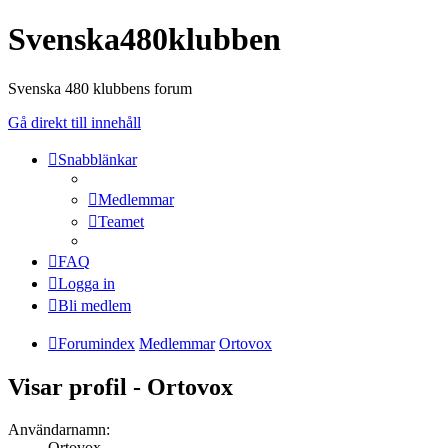
Svenska480klubben
Svenska 480 klubbens forum
Gå direkt till innehåll
Snabblänkar
Medlemmar
Teamet
FAQ
Logga in
Bli medlem
Forumindex
Medlemmar
Ortovox
Visar profil - Ortovox
Användarnamn:
Ortovox