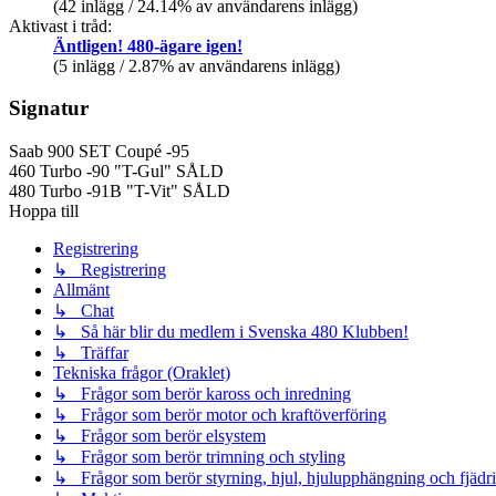
(42 inlägg / 24.14% av användarens inlägg)
Aktivast i tråd:
Äntligen! 480-ägare igen!
(5 inlägg / 2.87% av användarens inlägg)
Signatur
Saab 900 SET Coupé -95
460 Turbo -90 "T-Gul" SÅLD
480 Turbo -91B "T-Vit" SÅLD
Hoppa till
Registrering
↳ Registrering
Allmänt
↳ Chat
↳ Så här blir du medlem i Svenska 480 Klubben!
↳ Träffar
Tekniska frågor (Oraklet)
↳ Frågor som berör kaross och inredning
↳ Frågor som berör motor och kraftöverföring
↳ Frågor som berör elsystem
↳ Frågor som berör trimning och styling
↳ Frågor som berör styrning, hjul, hjulupphängning och fjädr