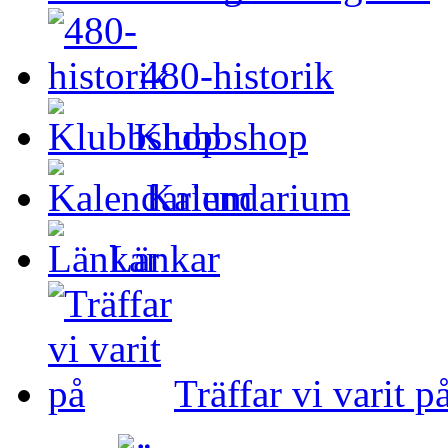
480-historik
Klubbshop
Kalendarium
Länkar
Träffar vi varit p