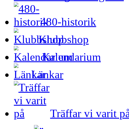
480-historik
Klubbshop
Kalendarium
Länkar
Träffar vi varit p