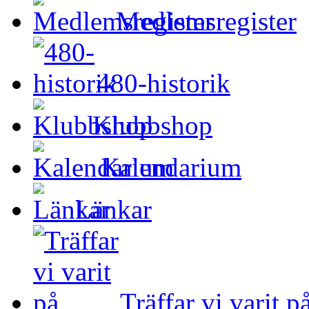
Medlemsregister
480-historik
Klubbshop
Kalendarium
Länkar
Träffar vi varit p