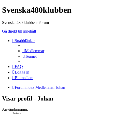
Svenska480klubben
Svenska 480 klubbens forum
Gå direkt till innehåll
Snabblänkar
Medlemmar
Teamet
FAQ
Logga in
Bli medlem
Forumindex
Medlemmar
Johan
Visar profil - Johan
Användarnamn:
Johan